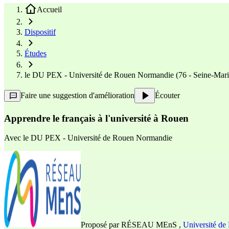
Accueil
Dispositif
Études
le DU PEX - Université de Rouen Normandie (76 - Seine-Mari
Faire une suggestion d'amélioration
Écouter
Apprendre le français à l'université à Rouen
Avec
le DU PEX - Université de Rouen Normandie
Proposé par
RÉSEAU MEnS
,
Université d