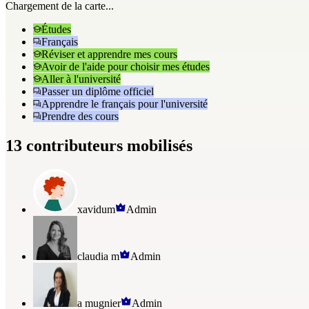
Chargement de la carte...
Études
Français
Réviser et apprendre mes cours
Avoir de l'aide pour choisir mes études
Aller à l'université
Passer un diplôme officiel
Apprendre le français pour l'université
Prendre des cours
13 contributeurs mobilisés
xavidum
Admin
claudia m
Admin
a mugnier
Admin