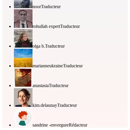
noor
Traducteur
rohullah expert
Traducteur
olga b.
Traducteur
marianneukraine
Traducteur
anastasia
Traducteur
kim.delaunay
Traducteur
sandrine -envergure
Rédacteur