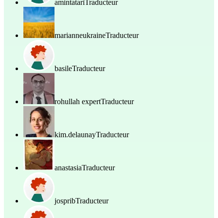
amintatari
Traducteur
marianneukraine
Traducteur
basile
Traducteur
rohullah expert
Traducteur
kim.delaunay
Traducteur
anastasia
Traducteur
josprib
Traducteur