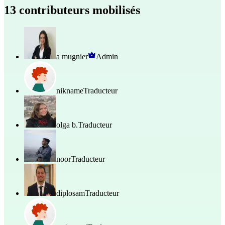
13 contributeurs mobilisés
a mugnier
Admin
nikname
Traducteur
olga b.
Traducteur
noor
Traducteur
diplosam
Traducteur