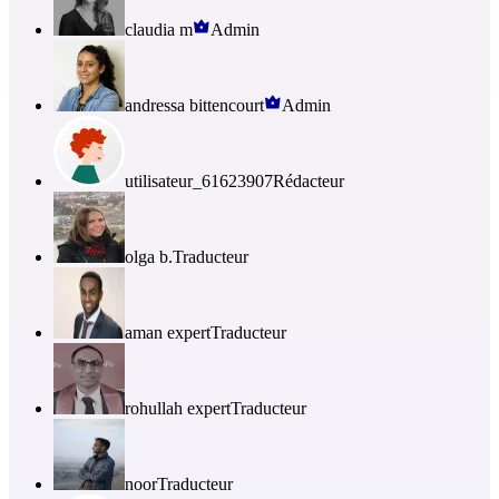
claudia m
Admin
andressa bittencourt
Admin
utilisateur_61623907
Rédacteur
olga b.
Traducteur
aman expert
Traducteur
rohullah expert
Traducteur
noor
Traducteur