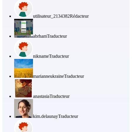
utilisateur_2134382
Rédacteur
abrham
Traducteur
nikname
Traducteur
marianneukraine
Traducteur
anastasia
Traducteur
kim.delaunay
Traducteur