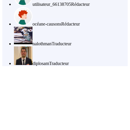
utilisateur_66138705
Rédacteur
océane-causons
Rédacteur
nalothman
Traducteur
diplosam
Traducteur