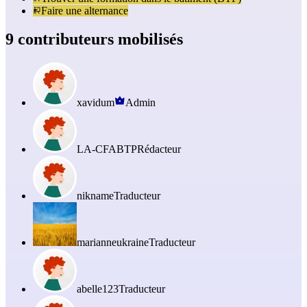
Faire une alternance
9 contributeurs mobilisés
xavidum
Admin
LA-CFABTP
Rédacteur
nikname
Traducteur
marianneukraine
Traducteur
abelle123
Traducteur