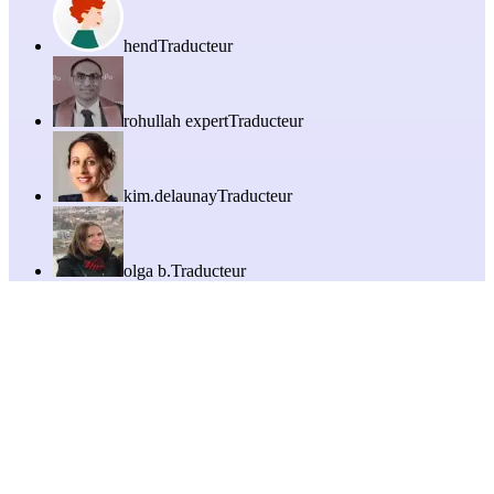
hend
Traducteur
rohullah expert
Traducteur
kim.delaunay
Traducteur
olga b.
Traducteur