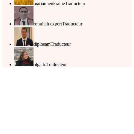
marianneukraine
Traducteur
rohullah expert
Traducteur
diplosam
Traducteur
olga b.
Traducteur