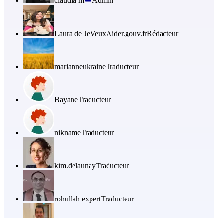
claudia m
Admin
Laura de JeVeuxAider.gouv.fr
Rédacteur
marianneukraine
Traducteur
Bayane
Traducteur
nikname
Traducteur
kim.delaunay
Traducteur
rohullah expert
Traducteur