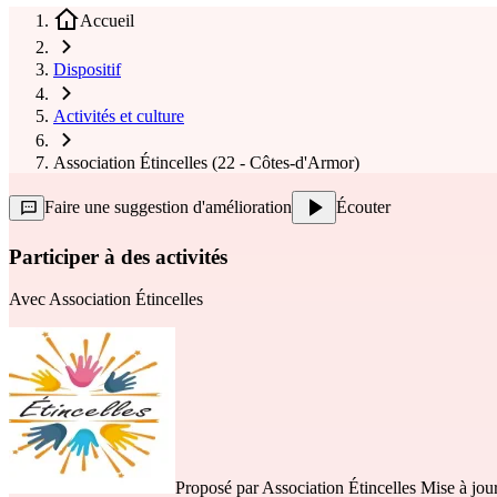
Accueil
Dispositif
Activités et culture
Association Étincelles (22 - Côtes-d'Armor)
Faire une suggestion d'amélioration
Écouter
Participer à des activités
Avec
Association Étincelles
Proposé par
Association Étincelles
Mise à jour