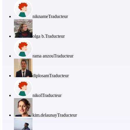
nikname
Traducteur
olga b.
Traducteur
rama anzou
Traducteur
diplosam
Traducteur
nikol
Traducteur
kim.delaunay
Traducteur