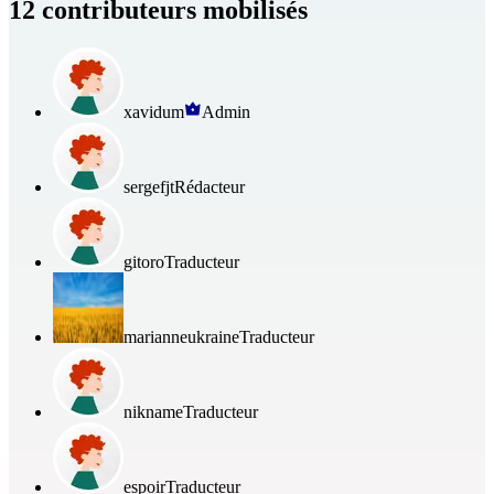
12 contributeurs mobilisés
xavidum
Admin
sergefjt
Rédacteur
gitoro
Traducteur
marianneukraine
Traducteur
nikname
Traducteur
espoir
Traducteur