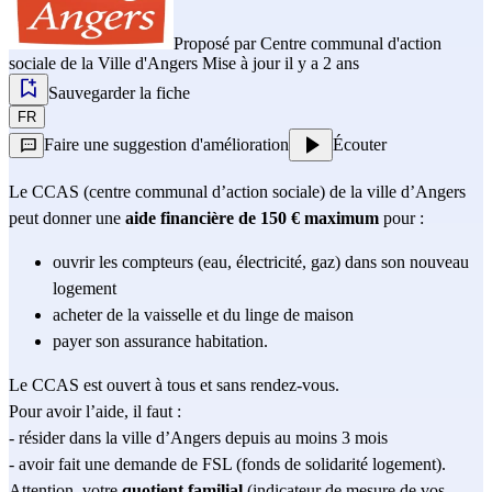
Proposé par
Centre communal d'action
sociale de la Ville d'Angers
Mise à jour il y a 2 ans
Sauvegarder la fiche
FR
Faire une suggestion d'amélioration
Écouter
Le CCAS (centre communal d’action sociale) de la ville d’Angers 
peut donner une 
aide financière de 150 € maximum 
pour :
ouvrir les compteurs (eau, électricité, gaz) dans son nouveau 
logement
acheter de la vaisselle et du linge de maison
payer son assurance habitation.
Le CCAS est ouvert à tous et sans rendez-vous.
Pour avoir l’aide, il faut :                                                                                                                                              
- résider dans la ville d’Angers depuis au moins 3 mois                                                               
- avoir fait une demande de 
FSL (fonds de solidarité logement)
.                     
Attention, votre 
quotient familial
 (indicateur de mesure de vos 