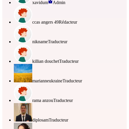
xavidum
Admin
ccas angers 49
Rédacteur
nikname
Traducteur
killian douchet
Traducteur
marianneukraine
Traducteur
rama anzou
Traducteur
diplosam
Traducteur