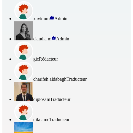
xavidum
Admin
claudia m
Admin
gic
Rédacteur
charifeh aldabagh
Traducteur
diplosam
Traducteur
nikname
Traducteur