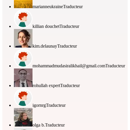
marianneukraine
Traducteur
killian douchet
Traducteur
kim.delaunay
Traducteur
mohammadmudasiralikhail@gmail.com
Traducteur
rohullah expert
Traducteur
igornrg
Traducteur
olga b.
Traducteur