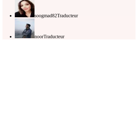
soogmad82
Traducteur
noor
Traducteur