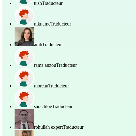
tush
Traducteur
nikname
Traducteur
anih
Traducteur
rama anzou
Traducteur
moreau
Traducteur
sarachloe
Traducteur
rohullah expert
Traducteur