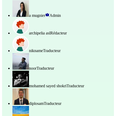
a mugnier
Admin
archipelia asl
Rédacteur
nikname
Traducteur
noor
Traducteur
mohamed sayed shokri
Traducteur
diplosam
Traducteur