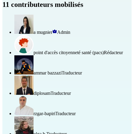
11 contributeurs mobilisés
a mugnier
Admin
point d'accès citoyenneté santé (pacs)
Rédacteur
ammar bazzazi
Traducteur
diplosam
Traducteur
rzgar-bapiri
Traducteur
olga b.
Traducteur