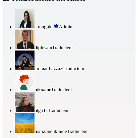
a mugnier
Admin
diplosam
Traducteur
ammar bazzazi
Traducteur
nikname
Traducteur
olga b.
Traducteur
marianneukraine
Traducteur