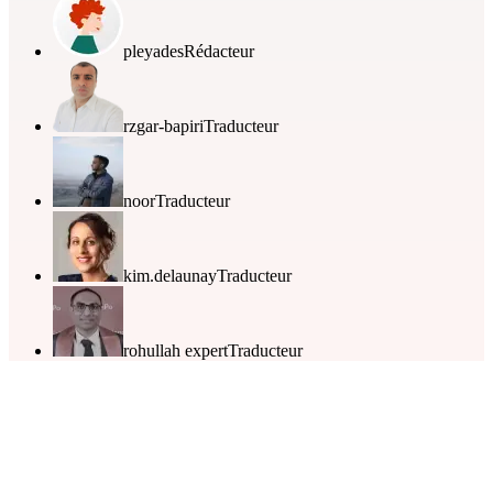
pleyades
Rédacteur
rzgar-bapiri
Traducteur
noor
Traducteur
kim.delaunay
Traducteur
rohullah expert
Traducteur