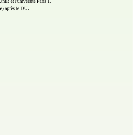
niR et l'université Paris 1.
re) après le DU.