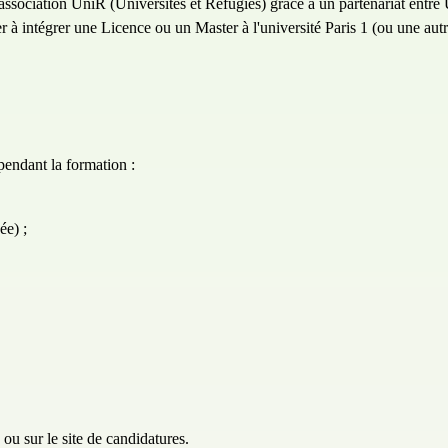
'association UniR (Universités et Réfugiés) grâce à un partenariat entre U
er à intégrer une Licence ou un Master à l'université Paris 1 (ou une aut
 pendant la formation :
ée) ;
ou sur le
site de candidatures
.