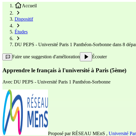
Accueil
Dispositif
Études
DU PEPS - Université Paris 1 Panthéon-Sorbonne dans 8 dépa
Faire une suggestion d'amélioration
Écouter
Apprendre le français à l'université à Paris (5ème)
Avec
DU PEPS - Université Paris 1 Panthéon-Sorbonne
Proposé par
RÉSEAU MEnS
,
Université Pa