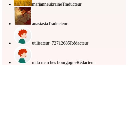
marianneukraine
Traducteur
anastasia
Traducteur
utilisateur_72712685
Rédacteur
milo marches bourgogne
Rédacteur