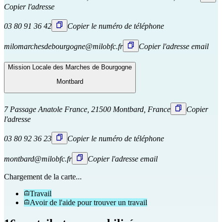
Copier l'adresse
03 80 91 36 42
Copier le numéro de téléphone
milomarchesdebourgogne@milobfc.fr
Copier l'adresse email
Mission Locale des Marches de Bourgogne
Montbard
7 Passage Anatole France, 21500 Montbard, France
Copier
l'adresse
03 80 92 36 23
Copier le numéro de téléphone
montbard@milobfc.fr
Copier l'adresse email
Chargement de la carte...
Travail
Avoir de l'aide pour trouver un travail