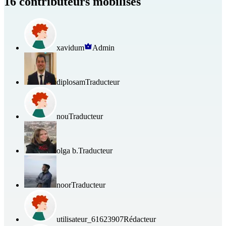
16 contributeurs mobilisés
xavidum
Admin
diplosam
Traducteur
nou
Traducteur
olga b.
Traducteur
noor
Traducteur
utilisateur_61623907
Rédacteur