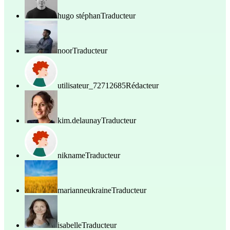
hugo stéphan
Traducteur
noor
Traducteur
utilisateur_72712685
Rédacteur
kim.delaunay
Traducteur
nikname
Traducteur
marianneukraine
Traducteur
isabelle
Traducteur