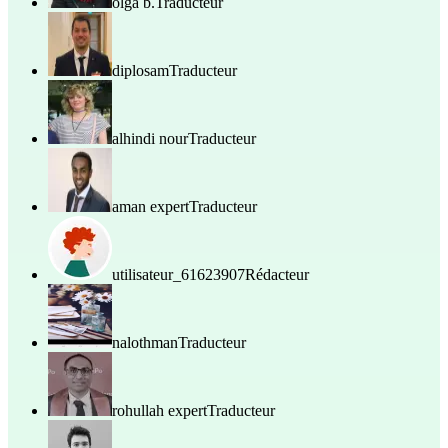
olga b.
Traducteur
diplosam
Traducteur
alhindi nour
Traducteur
aman expert
Traducteur
utilisateur_61623907
Rédacteur
nalothman
Traducteur
rohullah expert
Traducteur