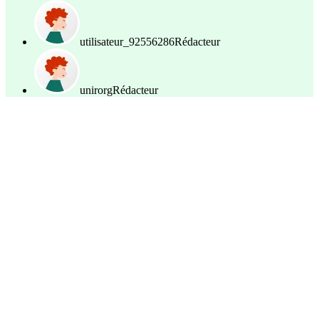
utilisateur_92556286
Rédacteur
unirorg
Rédacteur