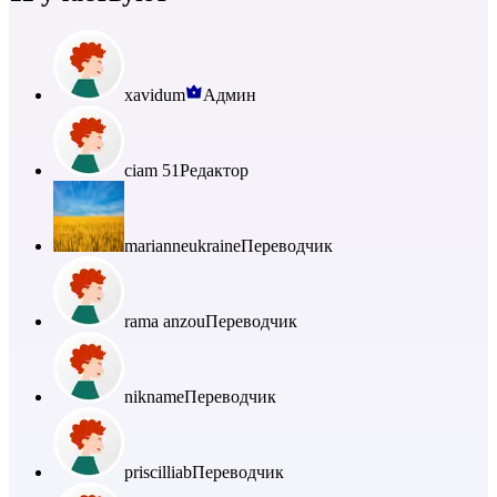
xavidum
Админ
ciam 51
Редактор
marianneukraine
Переводчик
rama anzou
Переводчик
nikname
Переводчик
priscilliab
Переводчик