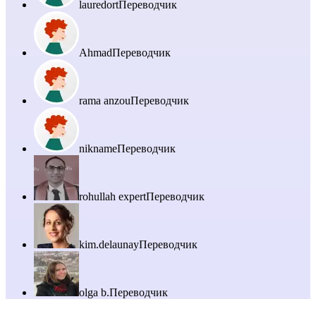
lauredort
Переводчик
Ahmad
Переводчик
rama anzou
Переводчик
nikname
Переводчик
rohullah expert
Переводчик
kim.delaunay
Переводчик
olga b.
Переводчик