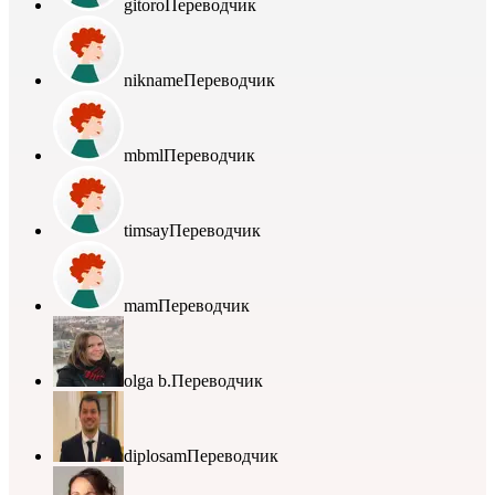
gitoro
Переводчик
nikname
Переводчик
mbml
Переводчик
timsay
Переводчик
mam
Переводчик
olga b.
Переводчик
diplosam
Переводчик