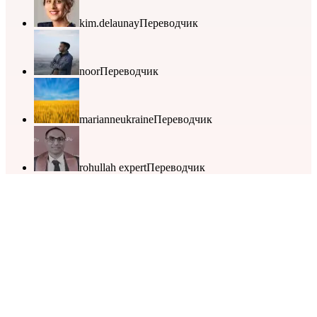
kim.delaunay
Переводчик
noor
Переводчик
marianneukraine
Переводчик
rohullah expert
Переводчик