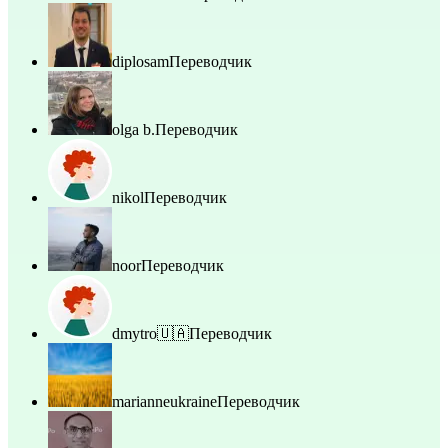
diplosam
Переводчик
olga b.
Переводчик
nikol
Переводчик
noor
Переводчик
dmytro🇺🇦
Переводчик
marianneukraine
Переводчик