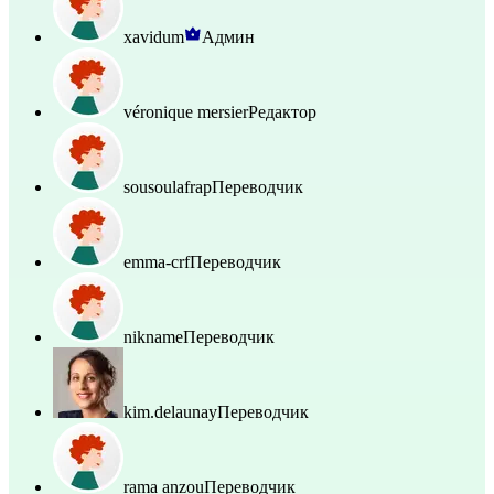
xavidum
Админ
véronique mersier
Редактор
sousoulafrap
Переводчик
emma-crf
Переводчик
nikname
Переводчик
kim.delaunay
Переводчик
rama anzou
Переводчик