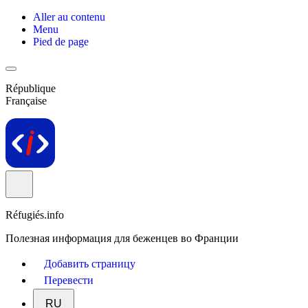
Aller au contenu
Menu
Pied de page
République
Française
Réfugiés.info
Полезная информация для беженцев во Франции
Добавить страницу
Перевести
RU