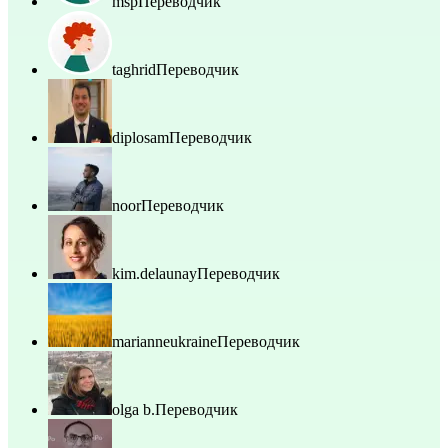
msp
Переводчик
taghrid
Переводчик
diplosam
Переводчик
noor
Переводчик
kim.delaunay
Переводчик
marianneukraine
Переводчик
olga b.
Переводчик