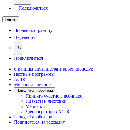
Подключиться
Fermer
Добавить страницу
Перевести
RU
Подключиться
страницы административных процедур
местные программы
AGIR
Миссия и влияние
Поделится проектом
Принять участие в вебинаре
Плакаты и листовки
Медиа-кит
Для операторов AGIR
Partager l'application
Подписаться на рассылку