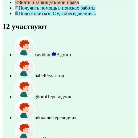
Знать и защищать мои права
Получить помощь в поисках работы
Подготовиться: CV, собеседования...
12 участвуют
xavidum
Админ
babel
Редактор
gitoro
Переводчик
nikname
Переводчик