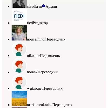
claudia m
Админ
fied
Редактор
nour alhindi
Переводчик
nikname
Переводчик
nora42
Переводчик
wukro.net
Переводчик
marianneukraine
Переводчик