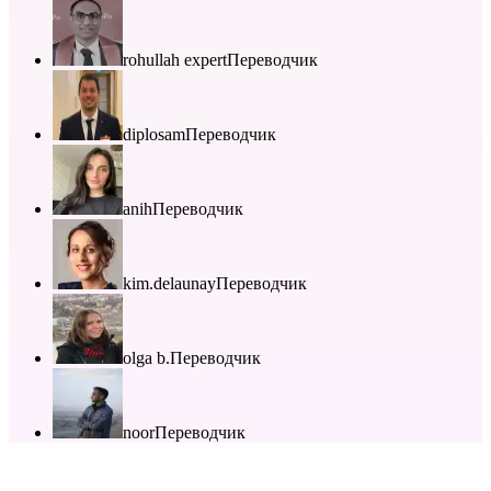
rohullah expert
Переводчик
diplosam
Переводчик
anih
Переводчик
kim.delaunay
Переводчик
olga b.
Переводчик
noor
Переводчик