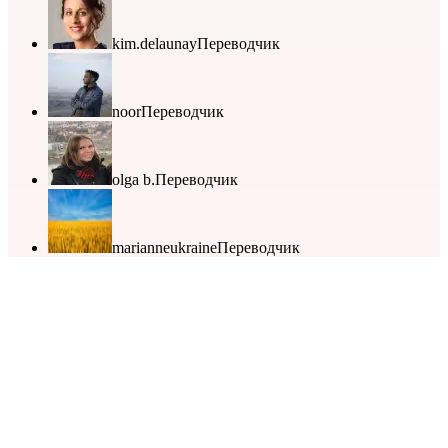
kim.delaunay
Переводчик
noor
Переводчик
olga b.
Переводчик
marianneukraine
Переводчик