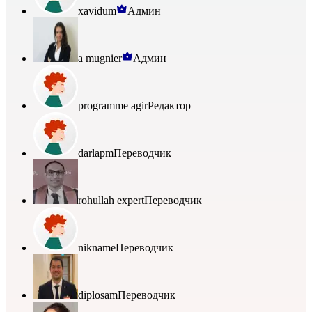
xavidum
Админ
a mugnier
Админ
programme agir
Редактор
darlapm
Переводчик
rohullah expert
Переводчик
nikname
Переводчик
diplosam
Переводчик