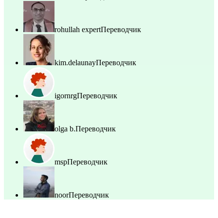
rohullah expert
Переводчик
kim.delaunay
Переводчик
igornrg
Переводчик
olga b.
Переводчик
msp
Переводчик
noor
Переводчик