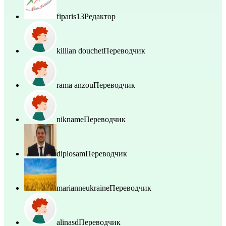
fiparis13
Редактор
killian douchet
Переводчик
rama anzou
Переводчик
nikname
Переводчик
diplosam
Переводчик
marianneukraine
Переводчик
alinasd
Переводчик