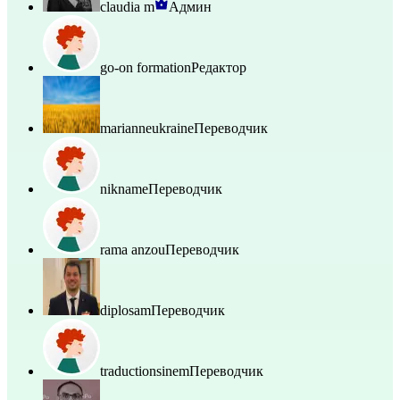
claudia m
Админ
go-on formation
Редактор
marianneukraine
Переводчик
nikname
Переводчик
rama anzou
Переводчик
diplosam
Переводчик
traductionsinem
Переводчик