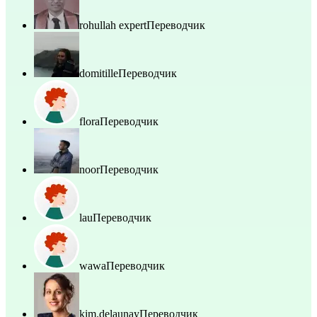
rohullah expert
Переводчик
domitille
Переводчик
flora
Переводчик
noor
Переводчик
lau
Переводчик
wawa
Переводчик
kim.delaunay
Переводчик