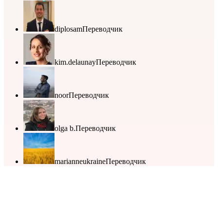
diplosam
Переводчик
kim.delaunay
Переводчик
noor
Переводчик
olga b.
Переводчик
marianneukraine
Переводчик