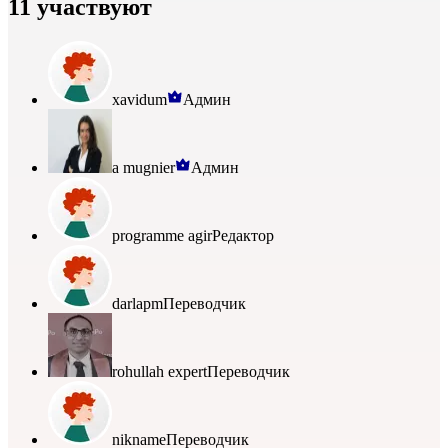
11 участвуют
xavidum
Админ
a mugnier
Админ
programme agir
Редактор
darlapm
Переводчик
rohullah expert
Переводчик
nikname
Переводчик