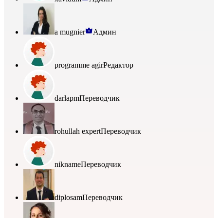
a mugnier
Админ
programme agir
Редактор
darlapm
Переводчик
rohullah expert
Переводчик
nikname
Переводчик
diplosam
Переводчик