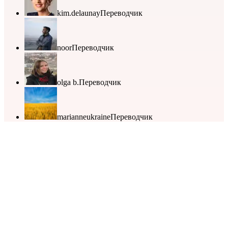
kim.delaunay
Переводчик
noor
Переводчик
olga b.
Переводчик
marianneukraine
Переводчик