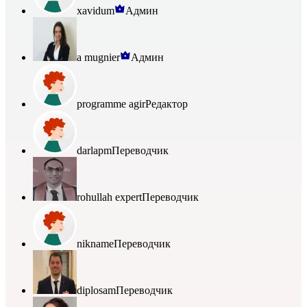
xavidum
Админ
a mugnier
Админ
programme agir
Редактор
darlapm
Переводчик
rohullah expert
Переводчик
nikname
Переводчик
diplosam
Переводчик