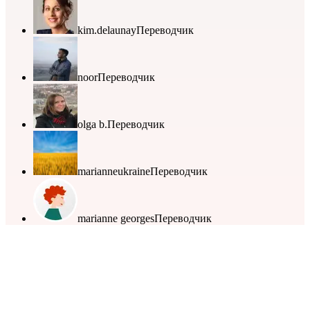
kim.delaunay
Переводчик
noor
Переводчик
olga b.
Переводчик
marianneukraine
Переводчик
marianne georges
Переводчик