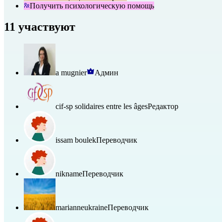
Получить психологическую помощь
11 участвуют
a mugnier
Админ
cif-sp solidaires entre les âges
Редактор
issam boulek
Переводчик
nikname
Переводчик
marianneukraine
Переводчик