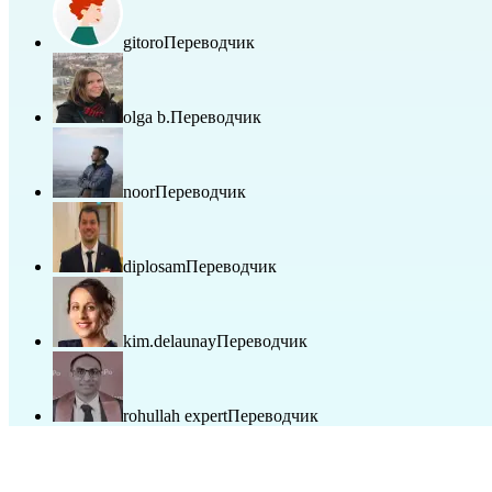
gitoro
Переводчик
olga b.
Переводчик
noor
Переводчик
diplosam
Переводчик
kim.delaunay
Переводчик
rohullah expert
Переводчик