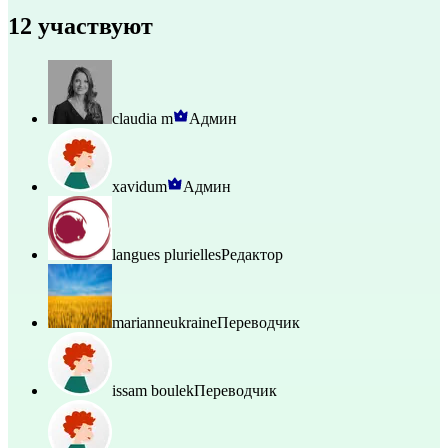
12 участвуют
claudia m
Админ
xavidum
Админ
langues plurielles
Редактор
marianneukraine
Переводчик
issam boulek
Переводчик