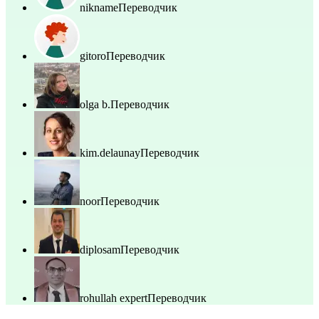
nikname
Переводчик
gitoro
Переводчик
olga b.
Переводчик
kim.delaunay
Переводчик
noor
Переводчик
diplosam
Переводчик
rohullah expert
Переводчик