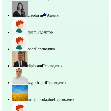
claudia m
Админ
dilami
Редактор
badr
Переводчик
diplosam
Переводчик
rzgar-bapiri
Переводчик
marianneukraine
Переводчик