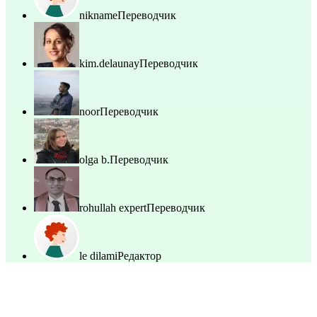
nikname
Переводчик
kim.delaunay
Переводчик
noor
Переводчик
olga b.
Переводчик
rohullah expert
Переводчик
le dilami
Редактор