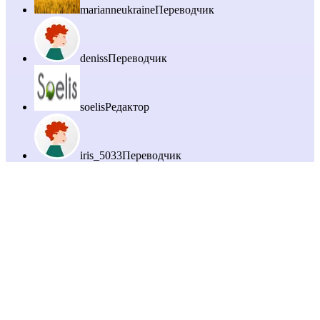
marianneukraine
Переводчик
deniss
Переводчик
soelis
Редактор
iris_5033
Переводчик