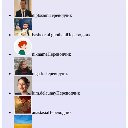
diplosam
Переводчик
basheer al ghothani
Переводчик
nikname
Переводчик
olga b.
Переводчик
kim.delaunay
Переводчик
anastasia
Переводчик