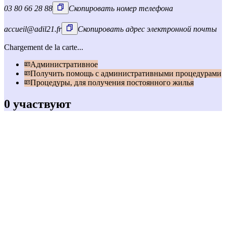
03 80 66 28 88
Скопировать номер телефона
accueil@adil21.fr
Скопировать адрес электронной почты
Chargement de la carte...
Административное
Получить помощь с административными процедурами
Процедуры, для получения постоянного жилья
0 участвуют