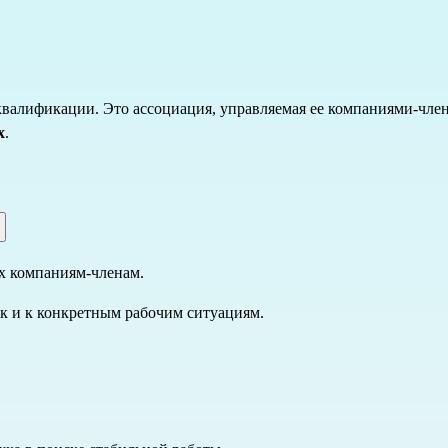
 квалификации. Это ассоциация, управляемая ее компаниями-чл
х
.
х компаниям-членам.
ак и к конкретным рабочим ситуациям.