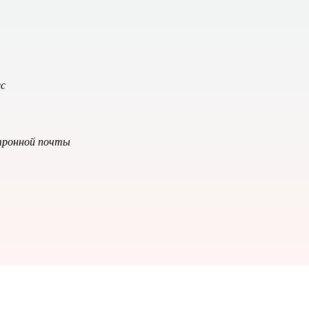
ес
тронной почты