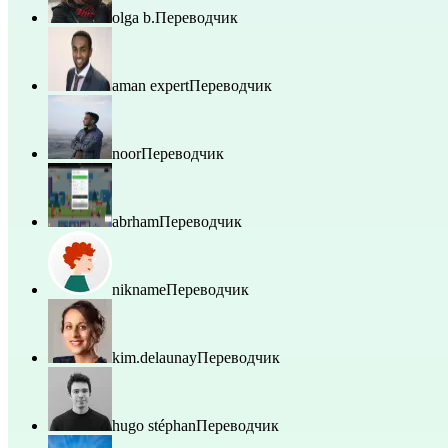
olga b.
Переводчик
aman expert
Переводчик
noor
Переводчик
abrham
Переводчик
nikname
Переводчик
kim.delaunay
Переводчик
hugo stéphan
Переводчик