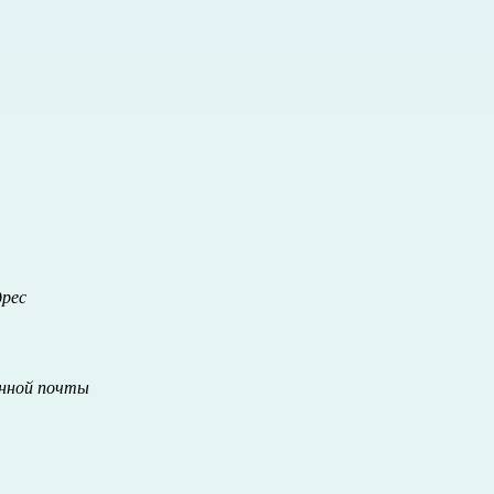
дрес
онной почты