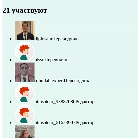
21 участвуют
diplosam
Переводчик
bisso
Переводчик
rohullah expert
Переводчик
utilisateur_93887086
Редактор
utilisateur_61623907
Редактор