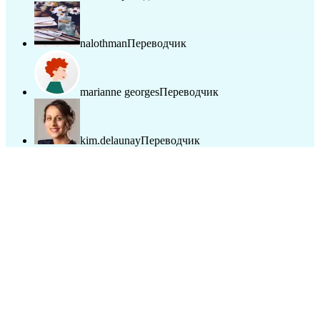
nalothman
Переводчик
marianne georges
Переводчик
kim.delaunay
Переводчик