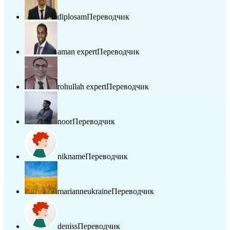
diplosam
Переводчик
aman expert
Переводчик
rohullah expert
Переводчик
noor
Переводчик
nikname
Переводчик
marianneukraine
Переводчик
deniss
Переводчик