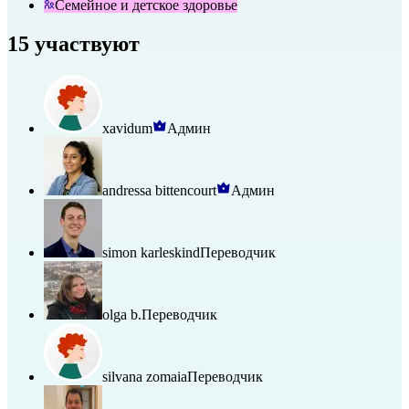
Семейное и детское здоровье
15 участвуют
xavidum
Админ
andressa bittencourt
Админ
simon karleskind
Переводчик
olga b.
Переводчик
silvana zomaia
Переводчик