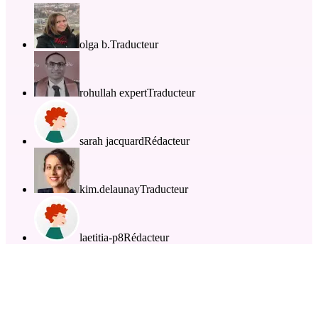
olga b.
Traducteur
rohullah expert
Traducteur
sarah jacquard
Rédacteur
kim.delaunay
Traducteur
laetitia-p8
Rédacteur