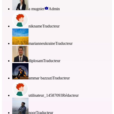
a mugnier
Admin
nikname
Traducteur
marianneukraine
Traducteur
diplosam
Traducteur
ammar bazzazi
Traducteur
utilisateur_14587093
Rédacteur
noor
Traducteur