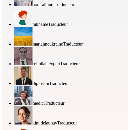
nour alhindi
Traducteur
nikname
Traducteur
marianneukraine
Traducteur
rohullah expert
Traducteur
diplosam
Traducteur
medici
Traducteur
kim.delaunay
Traducteur