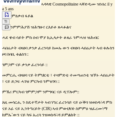
ኣዳላዊ
Cosmopolitaine
ኣቐድዲሙ ዝነበረ il y
a 5 ans
ምዕቃብ ፋይል
TI
ንምምሕያሽ ዝሕግዙና ርእይቶ ጸሓፉልና
ሓደ ዌብ ሳይት ምስ ሰብ ሞያ ኪኢላታት ቆጸራ ንምሓዝ ዝሕብር
ሓበሬታት ብዛዕባ ቃንቃ ፈረንሳይ ከመኡ ውን ብዛዕባ ሓበሬታት ኣብ ቱሉስን
ዞባ ከባቢ ቱልስን::
ገምጋም ናይ ቃንቃ ፈረንሳይ ::
መምርሒ ብዛዕባ ናይ ትምህርቲ ፣ ተዛምድቲ ተመጣጠንቲ ዝኾኑ ሓበሬታት
፣ ናይ ድጋፍ ሓገዝ ምርካብ ንምዝገባ ::
ምኽሪ ምርካብ ገምምጋም ንምግባር ናይ ዲፕሎም::
እዚ መሳርሒ ን ስዴተኛታት ኣብ ሃገረ ፈረንሳይ ናይ ዑቕባ ዝወስዱ\ዳ ምስ
ናይ ኦፊ ናይ ኢንትግረይት (CIR) ኣብ ምውህሃድ ስምምዕ ዝፈረሙ\ማ
ከምኡ`ውን ናይ ካፍ ኤረሳ ንዝወስዱ\ዳ ይምልከት ::