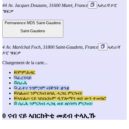
44 Av. Jacques Douzans, 31600 Muret, France
ኣድራሻ ኮፒ
ግበርዎ
Permanence MDS Saint-Gaudens
Saint-Gaudens
4 Av. Maréchal Foch, 31800 Saint-Gaudens, France
ኣድራሻ
ኮፒ ግበርዎ
Chargement de la carte...
ምምሕዳር
ፈረንሳይ
ስራሕ
ፈተና ንገምጋም ብቕዓት ቋንቋ
ስልጠና ንምርካብ ዘሳሊ ሓጋዚ ምርካብ፣
ኣፍልጦ ናይ ዝነበረኩም ዲፕሎማን ወይ ውን ተመክሮ
ስራሕ ንምርካብ ሓጋዚ ወይ ዘሰንየካ ምርካብ፣
0 ናብ ናይ ኣበርከትቲ መደብ ተላኢኹ