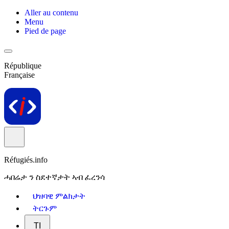
Aller au contenu
Menu
Pied de page
République
Française
Réfugiés.info
ሓበሬታ ን ስደተኛታት ኣብ ፈረንሳ
ህዝባዊ ምልክታት
ትርጉም
TI