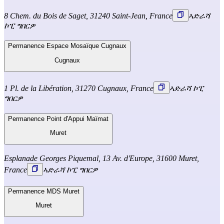
8 Chem. du Bois de Saget, 31240 Saint-Jean, France
ኣድራሻ
ኮፒ ግበርዎ
Permanence Espace Mosaïque Cugnaux
Cugnaux
1 Pl. de la Libération, 31270 Cugnaux, France
ኣድራሻ ኮፒ
ግበርዎ
Permanence Point d'Appui Maïmat
Muret
Esplanade Georges Piquemal, 13 Av. d'Europe, 31600 Muret,
France
ኣድራሻ ኮፒ ግበርዎ
Permanence MDS Muret
Muret