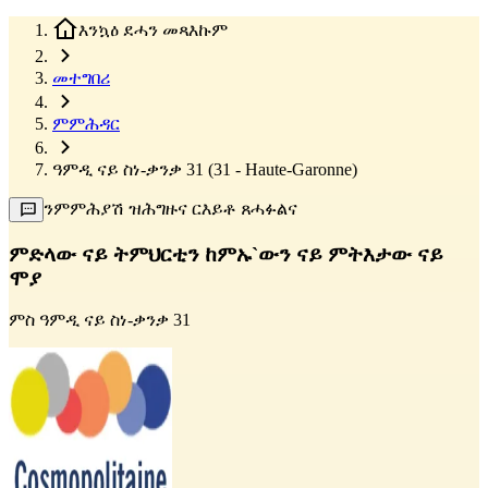
እንኳዕ ደሓን መጻእኩም
መተግበሪ
ምምሕዳር
ዓምዲ ናይ ስነ-ቃንቃ 31 (31 - Haute-Garonne)
ንምምሕያሽ ዝሕግዙና ርእይቶ ጸሓፉልና
ምድላው ናይ ትምህርቲን ከምኡ`ውን ናይ ምትእታው ናይ
ሞያ
ምስ
ዓምዲ ናይ ስነ-ቃንቃ 31