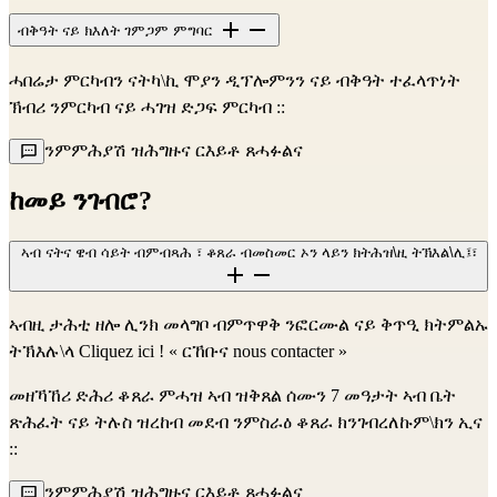
ብቅዓት ናይ ክእለት ገምጋም ምግባር
ሓበሬታ ምርካብን ናትካ\ኪ ሞያን ዲፕሎምንን ናይ ብቅዓት ተፈላጥነት
ኽብሪ ንምርካብ ናይ ሓገዝ ድጋፍ ምርካብ ::
ንምምሕያሽ ዝሕግዙና ርእይቶ ጸሓፉልና
ከመይ ንገብሮ?
ኣብ ናትና ዌብ ሳይት ብምብጻሕ ፣ ቆጸራ ብመስመር ኦን ላይን ክትሕዝ\ዚ ትኽእል\ሊ፤፣
ኣብዚ ታሕቲ ዘሎ ሊንክ መላግቦ ብምጥዋቅ ንፎርሙል ናይ ቅጥዒ ክትምልኡ
ትኽእሉ\ላ Cliquez ici ! « ርኸቡና nous contacter »
መዘኻኸሪ ድሕሪ ቆጸራ ምሓዝ ኣብ ዝቅጸል ሰሙን 7 መዓታት ኣብ ቤት
ጽሕፈት ናይ ትሉስ ዝረከብ መደብ ንምስራዕ ቆጸራ ክንገብረለኩም\ክን ኢና
::
ንምምሕያሽ ዝሕግዙና ርእይቶ ጸሓፉልና