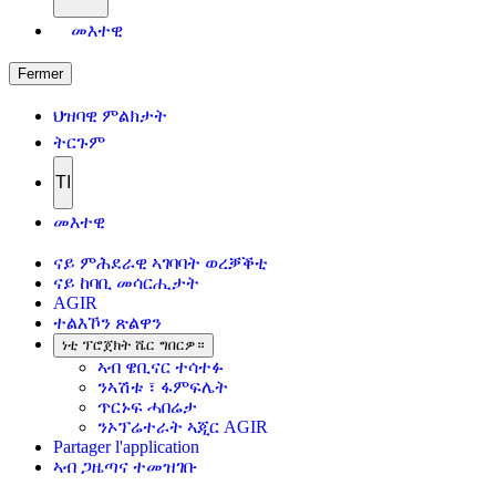
መእተዊ
Fermer
ህዝባዊ ምልክታት
ትርጉም
TI
መእተዊ
ናይ ምሕደራዊ ኣገባባት ወረቓቕቲ
ናይ ከባቢ መሳርሒታት
AGIR
ተልእኾን ጽልዋን
ነቲ ፕሮጀክት ሼር ግበርዎ።
ኣብ ዌቢናር ተሳተፉ
ንኣሽቱ ፣ ፋምፍሌት
ጥርኑፍ ሓበሬታ
ንኦፕሬተራት ኣጂር AGIR
Partager l'application
ኣብ ጋዜጣና ተመዝገቡ