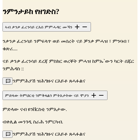
ንምንታይከ የዘገድስ?
ኣብ ቃንቃ ፈረንሳይ ርእሰ ምምሓዳር ሙኻን
ንቃንቃ ፈረንሳይ ንምፍላጥ ወይ መሰረት ናይ ቓንቃ ምሓዝ ፣ ምንባብ ፣
ቁጽሪ....
ናይ ቃንቃ ፈረንሳይ ደረጃ ምስክር ወረቐት ምሓዝ ከምኡ`ውን ካርት ሰጁር
ንምሕዳስ ::
ንምምሕያሽ ዝሕግዙና ርእይቶ ጸሓፉልና
ምድላው ትምህርቲ ንምቅጻልን ምትእታትው ናይ ሞያን
ምድላው ናብ ዩንቨርስቲ ንምእታው.
ብቀሊል መንገዲ ስራሕ ንምርካብ.
ንምምሕያሽ ዝሕግዙና ርእይቶ ጸሓፉልና