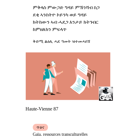
ምቅላስ ምውጋድ ግዳይ ምኽንሻብ ስጋ
ደቂ ኣንስትዮ ኮይንካ ወይ ግዳይ
ክትከውን ኣብ ሓደጋ እንታይ ክትገብር
ከምዘለክን ምፍላጥ
ቅድሚ ልዕሊ ሓደ ዓመት ዝተመሓየሸ
Haute-Vienne 87
ጥዕና
Gaïa, ressources transculturelles