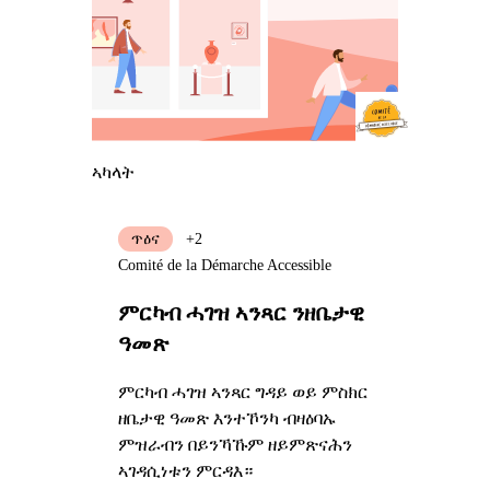
ኣካላት
ጥዕና
+2
Comité de la Démarche Accessible
ምርካብ ሓገዝ ኣንጻር ንዘቤታዊ
ዓመጽ
ምርካብ ሓገዝ ኣንጻር ግዳይ ወይ ምስክር
ዘቤታዊ ዓመጽ እንተኾንካ ብዛዕባኡ
ምዝራብን በይንኻኹም ዘይምጽናሕን
ኣገዳሲነቱን ምርዳእ።