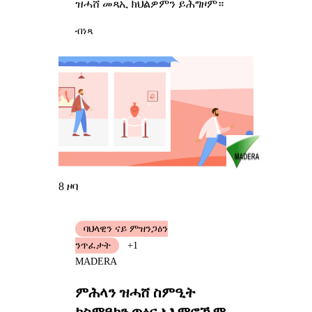
ዝሓሸ መጻኢ ክህልዎምን ይሕግዞም።
ብነጻ
8 ዞባ
ባህላዊን ናይ ምዝንጋዕን
ንጥፈታት
+1
MADERA
ምሕላን ዝሓሸ ስምዒት
ክስምዓካን ጥዕና ኣእምሮኹም