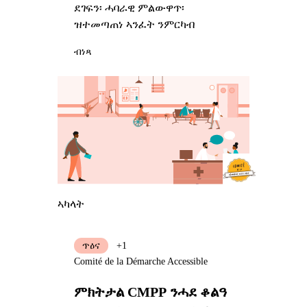
ደገፍን፡ ሓባራዊ ምልውዋጥ፡
ዝተመጣጠነ ኣንፈት ንምርካብ
ብነጻ
ኣካላት
ጥዕና
+1
Comité de la Démarche Accessible
ምክትታል CMPP ንሓደ ቆልዓ