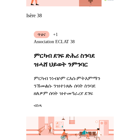
Isère 38
ጥዕና
+1
Association ECLAT 38
ምርካብ ደገፍ ድሕሪ ስንባደ
ዝሓሸ ህይወት ንምንባር
ምርካብ ንነብሶም ርእሰ-ምትእምማን
ንኽመልሱ ንዝተነጸሉ ሰባት ስንባደ
ዘለዎም ሰባት ዝተመዓራረየ ደገፍ
ብነጻ