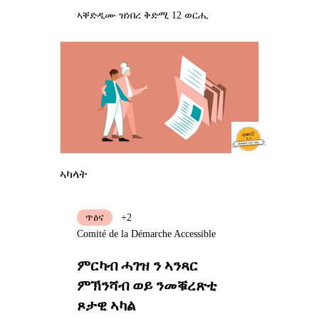
ኣቐድዲሙ ዝነበረ ቅድሚ 12 ወርሒ
ኣካላት
ጥዕና
+2
Comité de la Démarche Accessible
ምርካብ ሓገዝ ን ኣንጻር
ምኽንሻብ ወይ ንመቑረጽቲ
ጾታዊ ኣካል