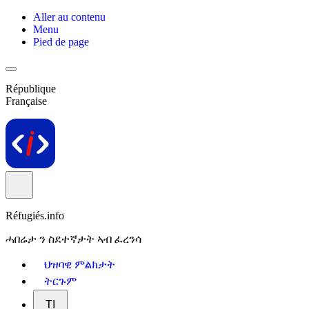
Aller au contenu
Menu
Pied de page
République
Française
Réfugiés.info
ሓበሬታ ን ስደተኛታት ኣብ ፈረንሳ
ህዝባዊ ምልክታት
ትርጉም
TI