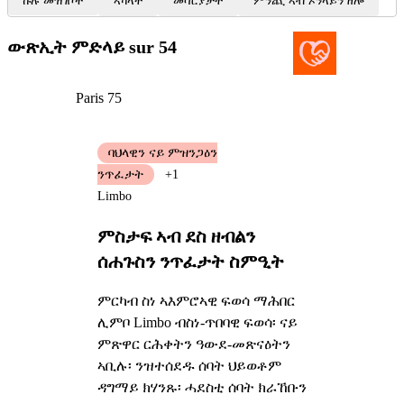
ኩሉ መዝገቦች
ኣካላት
መሳርያታት
ምንጪ ኣብ ኦንላይን ዘሎ
ውጽኢት ምድላይ
sur 54
Paris 75
ባህላዊን ናይ ምዝንጋዕን
ንጥፈታት
+1
Limbo
ምስታፍ ኣብ ደስ ዘብልን
ሰሐጉስን ንጥፈታት ስምዒት
ምርካብ ስነ ኣእምሮኣዊ ፍወሳ ማሕበር
ሊምቦ Limbo ብስነ-ጥበባዊ ፍወሳ፡ ናይ
ምጽዋር ርሕቀትን ዓውደ-መጽናዕትን
ኣቢሉ፡ ንዝተሰደዱ ሰባት ህይወቶም
ዳግማይ ክሃንጹ፡ ሓደስቲ ሰባት ክራኸቡን