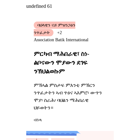
undefined 61
ባህላዊን ናይ ምዝንጋዕን
ንጥፈታት
+2
Association Batik International
ምርካብ ማሕበራዊ፣ ስነ-
ልቦናውን ሞያውን ደገፍ
ንኽህልወኩም
ምኽኣል ምስታፍ ምእንቲ ምኽርን
ንጥፈታትን ኣብ ጥዕና ኣእምሮ፡ ውጥን
ሞያ፡ ስራሕ፡ ባህልን ማሕበራዊ
ህይወትን።
ብነጻ