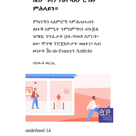
ምሕላይን።
ምክንኻን ኣእምሮኻ ንምሕብሓብን
ጽቡቕ ስምዒት ንምስምዓካን ብጉጅለ
ዝግበር ንጥፈታት (ስነ-ጥበብ፡ ስፖርት፡
ዘተ፡ ሞያዊ ፕሮጀክትታት ወዘተ)። ኣብ
ዞባታት Île-de-Franceን Ardèche
ብነጻ
-4 ወርሒ
undefined 14