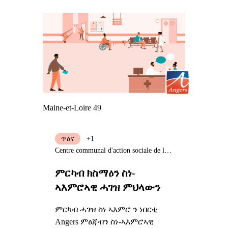
Maine-et-Loire 49
ጥዕና
+1
Centre communal d'action sociale de la Ville d'Angers
ምርካብ ክስማዕን ስነ-
ኣእምሮኣዊ ሓገዝ ምህላውን
ምርካብ ሓገዝ ስነ ኣእምሮ ን ነበርቲ
Angers ምዕጃብን ስነ-ኣእምሮኣዊ