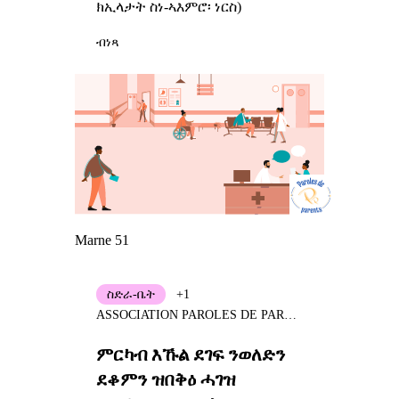
ክኢላታት ስነ-ኣእምሮ፡ ነርስ)
ብነጻ
Marne 51
ስድራ-ቤት
+1
ASSOCIATION PAROLES DE PARENTS/EPE51
ምርካብ እኹል ደገፍ ንወለድን
ደቆምን ዝበቅዕ ሓገዝ