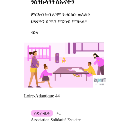
ንስንኩላንን ስኡናትን
ምርካብ ኣብ ጸገም ንዝርከቡ ወለድን
ህጻናትን ደገፍን ምርካብ ምኽኣል።
ብነጻ
Loire-Atlantique 44
ስድራ-ቤት
+1
Association Solidarité Estuaire