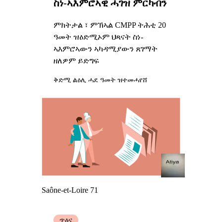
ስነ-ኣእምሮኣዊ ሓገዝ ምርካብን
ምክትታል ፣ ምኽኣል CMPP ትሕቲ 20
ዓመት ዝዕድሚኦም ህጻናት ስነ-
ኣእምሮኣውን ኣካዳሚያውን ጸገማት
ዘለዎም ይድግፍ
ቅድሚ ልዕሊ ሓደ ዓመት ዝተመሓየሸ
Saône-et-Loire 71
ጥዕና