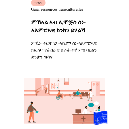
ጥዕና
Gaïa, ressources transculturelles
ምኽኣል ኣብ ሊሞጅስ ስነ-
ኣእምሮኣዊ ክንክን ይሃልኻ
ምዃኑ ተርጓሚ፡ ሓኪም፡ ስነ-ኣእምሮኣዊ
ክኢላ፡ ማሕበራዊ ሰራሕተኛ ምስ ባህልን
ቋንቋን ዝሳና