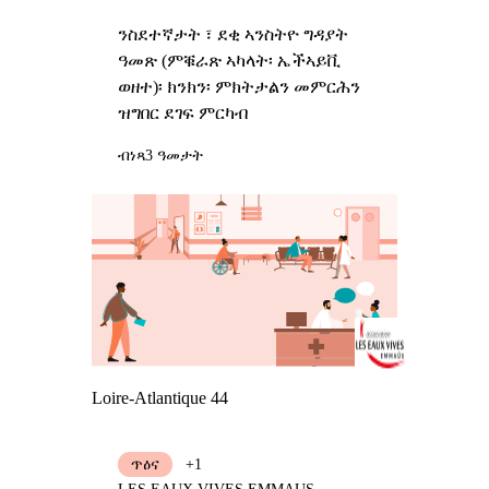
ንስደተኛታት ፣ ደቂ ኣንስትዮ ግዳያት
ዓመጽ (ምቑራጽ ኣካላት፡ ኤችኣይቪ
ወዘተ)፡ ክንክን፡ ምክትታልን መምርሕን
ዝግበር ደገፍ ምርካብ
ብነጻ
3 ዓመታት
Loire-Atlantique 44
ጥዕና
+1