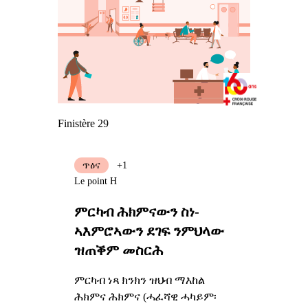
Finistère 29
ጥዕና
+1
Le point H
ምርካብ ሕክምናውን ስነ-
ኣእምሮኣውን ደገፍ ንምህላው
ዝጠቕም መስርሕ
ምርካብ ነጻ ክንክን ዝህብ ማእከል
ሕክምና ሕክምና (ሓፈሻዊ ሓካይም፡