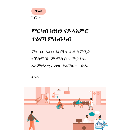
ጥዕና
I.Care
ምርካብ ክንክን ናይ ኣእምሮ
ጥዕናኻ ምሕብሓብ
ምርካብ ኣብ ርእስኻ ዝሓሸ ስምዒት
ንኽስምዓኩም ምስ ሰብ ሞያ ስነ-
ኣእምሮኣዊ ሓገዝ ተራኸቡን ከኣሉ
ብነጻ