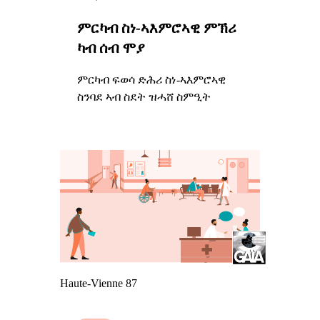
ምርካብ ስነ-ኣእምሮኣዊ ምኽሪ
ካብ ሰብ ሞያ
ምርካብ ፍወሳ ድሕሪ ስነ-ኣእምሮኣዊ
ስንባደ ኣብ ስደት ዝሓሸ ስምዒት
Haute-Vienne 87