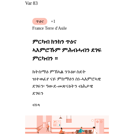
Var 83
ጥዕና
+1
France Terre d'Asile
ምርካብ ክንክን ጥዕና
ኣእምሮኹም ምሕብሓብን ደገፍ
ምርካብን ።
ክትስማዕ ምኽኣል ንጉዕዞ ስደት
ዝተወፈየ ናይ ምስማዕን ስነ-ኣእምሮኣዊ
ደገፍን፡ ዓውደ-መጽናዕትን ብሕታዊ
ደገፍን
ብነጻ