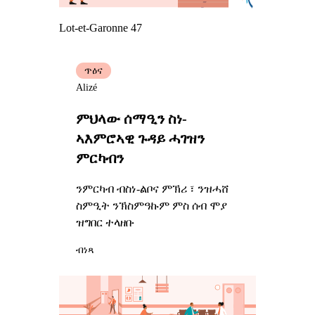
Lot-et-Garonne 47
ጥዕና
Alizé
ምህላው ሰማዒን ስነ-
ኣእምሮኣዊ ጉዳይ ሓገዝን
ምርካብን
ንምርካብ ብስነ-ልቦና ምኽሪ ፣ ንዝሓሸ
ስምዒት ንኽስምዓኩም ምስ ሰብ ሞያ
ዝግበር ተላዘቡ
ብነጻ