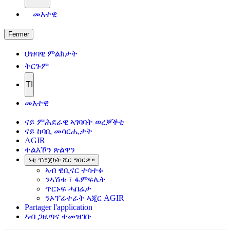
መእተዊ
Fermer
ህዝባዊ ምልክታት
ትርጉም
TI
መእተዊ
ናይ ምሕደራዊ ኣገባባት ወረቓቕቲ
ናይ ከባቢ መሳርሒታት
AGIR
ተልእኾን ጽልዋን
ነቲ ፕሮጀክት ሼር ግበርዎ።
ኣብ ዌቢናር ተሳተፉ
ንኣሽቱ ፣ ፋምፍሌት
ጥርኑፍ ሓበሬታ
ንኦፕሬተራት ኣጂር AGIR
Partager l'application
ኣብ ጋዜጣና ተመዝገቡ