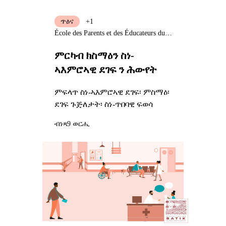
ጥዕና
+1
École des Parents et des Éducateurs du Calvados
ምርካብ ክስማዕን ስነ-
ኣእምሮኣዊ ደገፍ ን ሕውየት
ምፍላጥ ስነ-ኣእምሮኣዊ ደገፍ፡ ምስማዕ፡
ደገፍ ጉጅለታት፡ ስነ-ጥበባዊ ፍወሳ
ብነጻ
9 ወርሒ