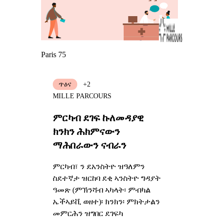
Paris 75
ጥዕና
+2
MILLE PARCOURS
ምርካብ ደገፍ ኩለመዳያዊ
ክንክን ሕክምናውን
ማሕበራውን ናብራን
ምርካብ፣ ን ደአንስትዮ ዝዓለምን
ስደተኛታ ዝርከባ ደቂ ኣንስትዮ ግዳያት
ዓመጽ (ምኽንሻብ ኣካላት፡ ምብካል
ኤችኣይቪ ወዘተ)፡ ክንክን፡ ምክትታልን
መምርሕን ዝግበር ደገፍካ