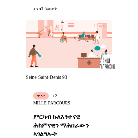
ብነጻ
3 ዓመታት
Seine-Saint-Denis 93
ጥዕና
+2
MILLE PARCOURS
ምርካብ ኩለእንተናዊ
ሕክምናዊን ማሕበራውን
ኣገልግሎት