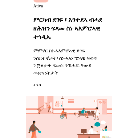
Atiya
ምርካብ ደገፍ ፣ እንተደኣ ብሓደ
ዘሕዝን ፍጻመ ስነ-ኣእምሮኣዊ
ተጎዲኡ
ምምሃር ስነ-ኣእምሮኣዊ ደገፍ
ንስደተኛታት፡ ስነ-ኣእምሮኣዊ ፍወሳ፡
ጉጅለታት ፍወሳ፡ ንኽሓሹ ዓውደ
መጽናዕትታት
ብነጻ