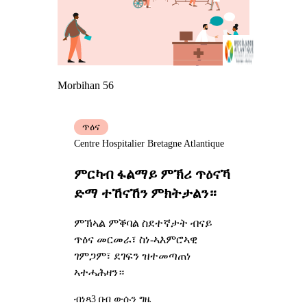
Morbihan 56
ጥዕና
Centre Hospitalier Bretagne Atlantique
ምርካብ ፋልማይ ምኽሪ ጥዕናኻ
ድማ ተኸናኸን ምክትታልን።
ምኽኣል ምቕባል ስደተኛታት ብናይ
ጥዕና መርመራ፣ ስነ-ኣእምሮኣዊ
ገምጋም፣ ደገፍን ዝተመጣጠነ
ኣተሓሕዛን።
ብነጻ
3 በብ ውሱን ግዜ