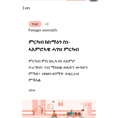
3 ዞባ
ጥዕና
+1
Passages associatifs
ምርካብ ክስማዕን ስነ-
ኣእምሮኣዊ ሓገዝ ምርካብ
ምርካብ ምስ ክኢላ ስነ-ኣእምሮ
ተራኸብ፣ ናብ ማእከል ወለድን ውላድን
ምኻድ፣ ብዛዕባ ጸገማት ተዘራረብ
ምኽኣል
ብነጻ