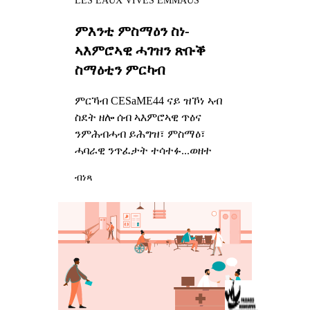
LES EAUX VIVES EMMAUS
ምእንቲ ምስማዕን ስነ-
ኣእምሮኣዊ ሓገዝን ጽቡቕ
ስማዕቲን ምርካብ
ምርኻብ CESaME44 ናይ ዝኾነ ኣብ
ስደት ዘሎ ሰብ ኣእምሮኣዊ ጥዕና
ንምሕብሓብ ይሕግዝ፣ ምስማዕ፣
ሓባራዊ ንጥፈታት ተሳተፉ...ወዘተ
ብነጻ