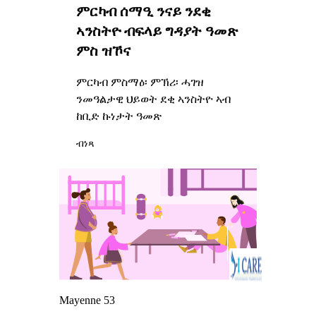
ምርካብ ሰማዒ ንናይ ንደቂ
ኣንስትዮ ብፍላይ ግዳያት ዓመጽ
ምስ ዝኾና
ምርካብ ምስማዕ፡ ምኽሪ፡ ሓገዝ
ንመዓልታዊ ህይወት ደቂ ኣንስትዮ ኣብ
ከቢድ ኩነታት ዓመጽ
ብነጻ
Mayenne 53