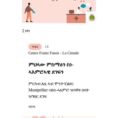
2 ዞባ
ጥዕና
+1
Centre Frantz Fanon - La Cimade
ምህላው ምስማዕን ስነ-
ኣእምሮኣዊ ደገፍን
ምርካብ እዚ ኣብ ሞንትፔልየር
Montpellier ብስነ-ኣእምሮ ዝሳቐዩ ሰባት
ዝግበር ደገፍ
ብነጻ