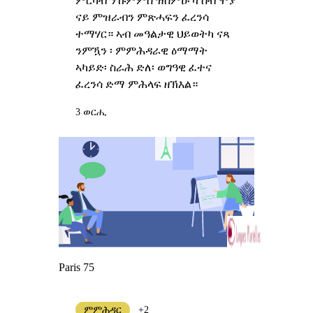
ምርካብ ንኹምምስ ዝሰምዑኻ ሰብ ሞያ
ናይ ምዝራብን ምጽሓፍን ፈረንሳ
ተማሃር። ኣብ መዓልታዊ ህይወትካ ናጻ
ንምዃን ፡ ምምሕዳራዊ ዕማማት
ኣካይድ፡ ስራሕ ድለ፡ ወግዓዊ ፈተና
ፈረንሳ ድማ ምሕላፍ ዘኽእል።
3 ወርሒ
Paris 75
ምምሕዳር
+2