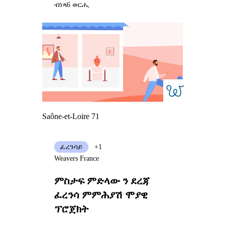
ብነጻ
6 ወርሒ
Saône-et-Loire 71
ፈረንሳይ
+1
Weavers France
ምስታፍ ምድላው ን ደረጃ
ፈረንሳ ምምሕያሽ ሞያዊ
ፕሮጀክት