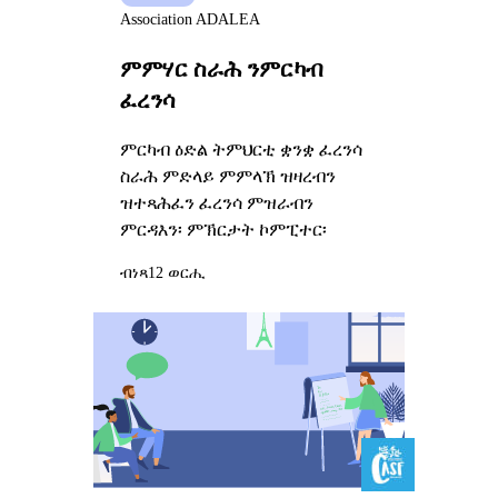
Association ADALEA
ምምሃር ስራሕ ንምርካብ
ፈረንሳ
ምርካብ ዕድል ትምህርቲ ቋንቋ ፈረንሳ
ስራሕ ምድላይ ምምላኽ ዝዛረብን
ዝተጻሕፈን ፈረንሳ ምዝራብን
ምርዳእን፡ ምኽርታት ኮምፒተር፡
ብነጻ
12 ወርሒ