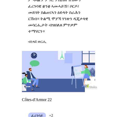
ፈረንሳዊ ቋንቋ ኣመሓይሽ፣ ቦርዶ፣
መደባት ስልጠናኣን ዕድላት ስራሕን
ርኸብ። ትልሚ ሞያኻ ሃንጽን ዲጂታላዊ
መሳርሒታት ብዝበለጸ ምጥቃም
ተማሃርን።
ብነጻ
4 ወርሒ
Côtes-d'Armor 22
ፈረንሳይ
+2