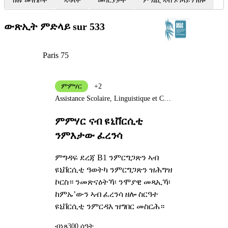
ኩሉ መዝገቦች
ኣካላት
መሳርያታት
ምንጪ ኣብ ኦንላይን ዘሎ
ውጽኢት ምድላይ
sur 533
Paris 75
ምምሃር
+2
Assistance Scolaire, Linguistique et Culturelle
ምምሃር ናብ ዩኒቨርሲቲ
ንምእታው ፈረንሳ
ምግዳፍ ደረጃ B1 ንምርግጋጽን ኣብ
ዩኒቨርሲቲ ዓወትካ ንምርግጋጽን ዝሕግዝ
ኮርስ። ንመጽናዕትኻ፡ ንሞያዊ መጻኢኻ፡
ከምኡ’ውን ኣብ ፈረንሳ ዘሎ ስርዓተ
ዩኒቨርሲቲ ንምርዳእ ዝግበር መስርሕ።
ብነጻ
300 ሰዓት