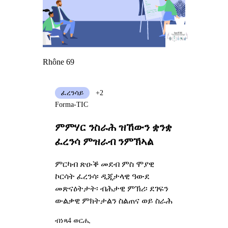
Rhône 69
ፈረንሳይ
+2
Forma-TIC
ምምሃር ንስራሕ ዝኸውን ቋንቋ
ፈረንሳ ምዝራብ ንምኽኣል
ምርካብ ጽዑቕ መደብ ምስ ሞያዊ
ኮርሳት ፈረንሳ፡ ዲጂታላዊ ዓውደ
መጽናዕትታት፡ ብሕታዊ ምኽሪ፡ ደገፍን
ውልቃዊ ምክትታልን ስልጠና ወይ ስራሕ
ብነጻ
4 ወርሒ