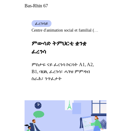
Bas-Rhin 67
ፈረንሳይ
Centre d'animation social et familial (Casf) Bischwiller
ምውሳድ ትምህርቲ ቋንቋ
ፈረንሳ
ምስታፍ ናይ ፈረንሳ ኮርሳት A1, A2,
B1, ባህሊ ፈረንሳ፣ ሓገዝ ምምዳብ
ስራሕ፣ ንጥፈታት