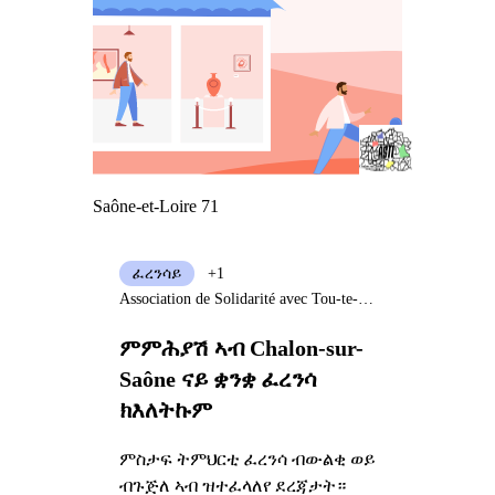
Saône-et-Loire 71
ፈረንሳይ
+1
Association de Solidarité avec Tou-te-s les Immigré-e-s
ምምሕያሽ ኣብ Chalon-sur-
Saône ናይ ቋንቋ ፈረንሳ
ክእለትኩም
ምስታፍ ትምህርቲ ፈረንሳ ብውልቂ ወይ
ብጉጅለ ኣብ ዝተፈላለየ ደረጃታት።