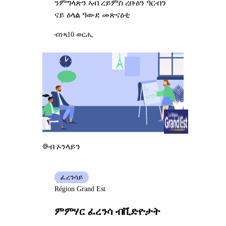
ንምግላጽን ኣብ ረይምስ ረቡዕን ዓርብን
ናይ ዕላል ዓውደ መጽናዕቲ
ብነጻ
10 ወርሒ
ብ ኦንላይን
ፈረንሳይ
Région Grand Est
ምምሃር ፈረንሳ ብቪድዮታት