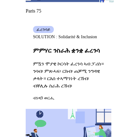
Paris 75
ፈረንሳይ
SOLUTION : Solidarité & Inclusion
ምምሃር ንስራሕ ቋንቋ ፈረንሳ
ምዃን ሞያዊ ኮርሳት ፈረንሳ ኣብ ፓሪስ።
ንባብ፡ ምጽሓፍ፡ ርክብ፡ ጠቓሚ ንግዳዊ
ቃላት። ርእሰ ተኣማንነት ረኸብ፡
ብቐሊሉ ስራሕ ረኸብ፡
ብነጻ
9 ወርሒ