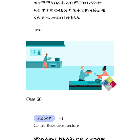
ዝሰማማዕ ስራሕ ኣብ ምርካብ ሓገዝን
ኣብ ሞያዊ ውህደትካ ዝሕግዘካ ብሕታዊ
ናይ ደገፍ መደብ ክትክእሉ
ብነጻ
Oise 60
ፈረንሳይ
+1
Centre Ressource Lecture
ምድላው፣ ክእለት ናይ ፈረንሳዊ