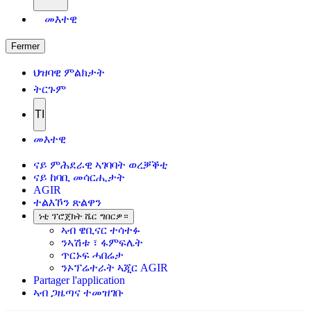
መእተዊ
Fermer
ህዝባዊ ምልክታት
ትርጉም
TI
መእተዊ
ናይ ምሕደራዊ ኣገባባት ወረቓቕቲ
ናይ ከባቢ መሳርሒታት
AGIR
ተልእኾን ጽልዋን
ነቲ ፕሮጀክት ሼር ግበርዎ።
ኣብ ዌቢናር ተሳተፉ
ንኣሽቱ ፣ ፋምፍሌት
ጥርኑፍ ሓበሬታ
ንኦፕሬተራት ኣጂር AGIR
Partager l'application
ኣብ ጋዜጣና ተመዝገቡ