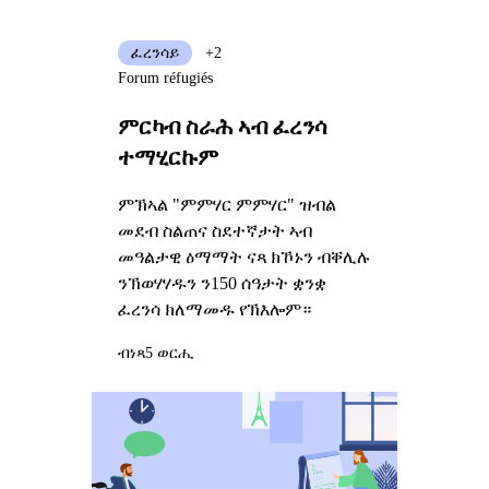
ፈረንሳይ
+2
Forum réfugiés
ምርካብ ስራሕ ኣብ ፈረንሳ
ተማሂርኩም
ምኽኣል "ምምሃር ምምሃር" ዝብል
መደብ ስልጠና ስደተኛታት ኣብ
መዓልታዊ ዕማማት ናጻ ክኾኑን ብቐሊሉ
ንኽወሃሃዱን ን150 ሰዓታት ቋንቋ
ፈረንሳ ክለማመዱ የኽእሎም።
ብነጻ
5 ወርሒ