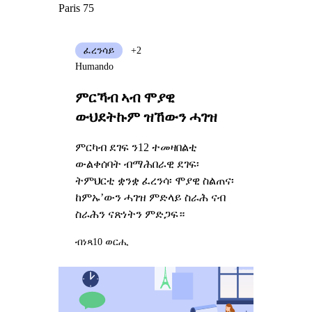
Paris 75
ፈረንሳይ
+2
Humando
ምርኻብ ኣብ ሞያዊ
ውህደትኩም ዝኸውን ሓገዝ
ምርካብ ደገፍ ን12 ተመዛበልቲ
ውልቀሰባት ብማሕበራዊ ደገፍ፡
ትምህርቲ ቋንቋ ፈረንሳ፡ ሞያዊ ስልጠና፡
ከምኡ’ውን ሓገዝ ምድላይ ስራሕ ናብ
ስራሕን ናጽነትን ምድጋፍ።
ብነጻ
10 ወርሒ