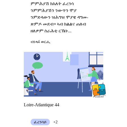
ምምሕያሽ ክእለት ፈረንሳ
ንምምሕያሽን ንውጥን ሞያ
ንምድላውን ዝሕግዝ ሞያዊ ዳግመ-
ጽምዶ መደብ። ኣብ ክልልና ጠለብ
ዘለዎም ስራሕቲ ርኸቡ...
ብነጻ
4 ወርሒ
Loire-Atlantique 44
ፈረንሳይ
+2