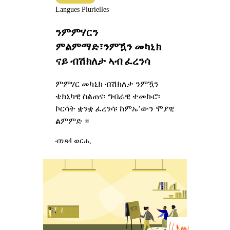
Langues Plurielles
ንምምሃርን
ምልምማድ፣ንምዃን መካኒክ
ናይ ብሽክለታ ኣብ ፈረንሳ
ምምሃር መካኒክ ብሽክለታ ንምዃን
ቴክኒካዊ ስልጠና፡ ግብራዊ ተመኩሮ፡
ኮርሳት ቋንቋ ፈረንሳ፡ ከምኡ’ውን ሞያዊ
ልምምድ ።
ብነጻ
4 ወርሒ