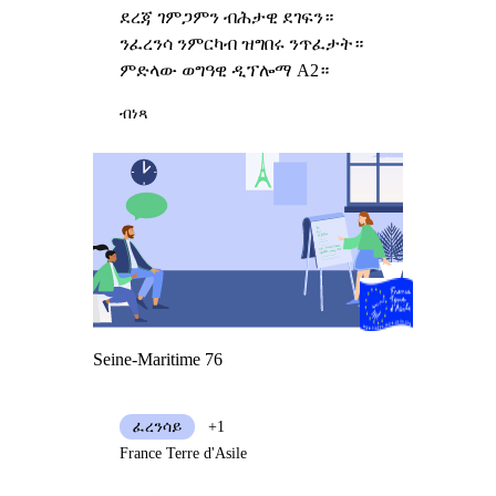
ደረጃ ገምጋምን ብሕታዊ ደገፍን።
ንፈረንሳ ንምርካብ ዝግበሩ ንጥፈታት።
ምድላው ወግዓዊ ዲፕሎማ A2።
ብነጻ
Seine-Maritime 76
ፈረንሳይ
+1
France Terre d'Asile