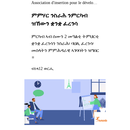
Association d'insertion pour le développement de l'emploi et la qualification (AIDEQ)
ምምሃር ንስራሕ ንምርካብ
ዝኸውን ቋንቋ ፈረንሳ
ምርካብ ኣብ ሰሙን 2 መዓልቲ ትምህርቲ
ቋንቋ ፈረንሳን ንስራሕ፡ ባህሊ ፈረንሳ፡
መሰላትን ምምሕዳራዊ ኣገባባትን ዝግበር
።
ብነጻ
12 ወርሒ