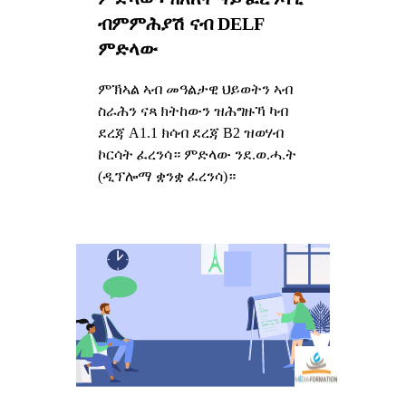
ብምምሕያሽ ናብ DELF
ምድላው
ምኽኣል ኣብ መዓልታዊ ህይወትን ኣብ
ስራሕን ናጻ ክትከውን ዝሕግዙኻ ካብ
ደረጃ A1.1 ክሳብ ደረጃ B2 ዝወሃብ
ኮርሳት ፈረንሳ። ምድላው ንደ.ወ.ሓ.ት
(ዲፕሎማ ቋንቋ ፈረንሳ)።