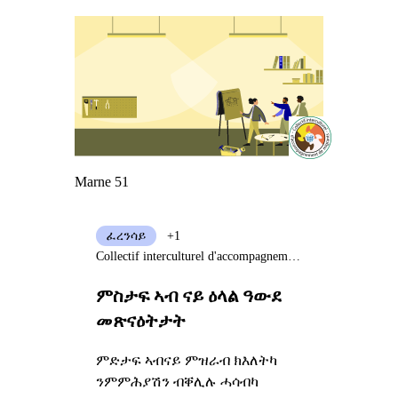
Marne 51
ፈረንሳይ
+1
Collectif interculturel d'accompagnement de migrants (CIAM)
ምስታፍ ኣብ ናይ ዕላል ዓውደ
መጽናዕትታት
ምድታፍ ኣብናይ ምዝራብ ክእለትካ
ንምምሕያሽን ብቐሊሉ ሓሳብካ