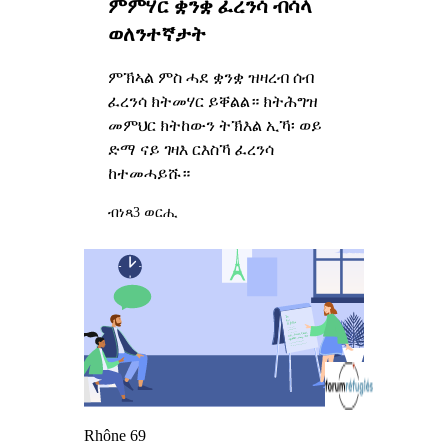
ምምሃር ቋንቋ ፈረንሳ ብሳላ
ወለንተኛታት
ምኽኣል ምስ ሓደ ቋንቋ ዝዛረብ ሰብ
ፈረንሳ ክትመሃር ይቐልል። ክትሕግዝ
መምህር ክትከውን ትኽእል ኢኻ፡ ወይ
ድማ ናይ ገዛእ ርእስኻ ፈረንሳ
ከተመሓይሹ።
ብነጻ
3 ወርሒ
Rhône 69