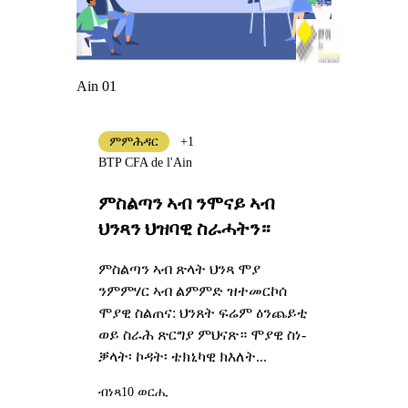
Ain 01
ምምሕዳር
+1
BTP CFA de l'Ain
ምስልጣን ኣብ ንሞናይ ኣብ
ህንጻን ህዝባዊ ስራሓትን።
ምስልጣን ኣብ ጽላት ህንጻ ሞያ
ንምምሃር ኣብ ልምምድ ዝተመርኮሰ
ሞያዊ ስልጠና: ህንጸት ፍሬም ዕንጨይቲ
ወይ ስራሕ ጽርግያ ምህናጽ። ሞያዊ ስነ-
ቓላት፡ ኮዳት፡ ቴክኒካዊ ክእለት...
ብነጻ
10 ወርሒ