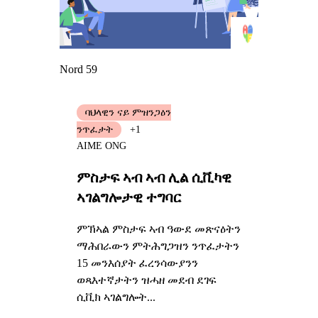
Nord 59
ባህላዊን ናይ ምዝንጋዕን
ንጥፈታት
+1
AIME ONG
ምስታፍ ኣብ ኣብ ሊል ሲቪካዊ
ኣገልግሎታዊ ተግባር
ምኽኣል ምስታፍ ኣብ ዓውደ መጽናዕትን
ማሕበራውን ምትሕግጋዝን ንጥፈታትን
15 መንእሰያት ፈረንሳውያንን
ወጻእተኛታትን ዝሓዘ መደብ ደገፍ
ሲቪክ ኣገልግሎት...