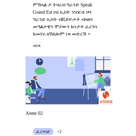
ምኽኣል ዶ ትዛረብ ግራንድ Speak
Grand Est est ኢስት ንነበርቲ ዞባ
ግራንድ ኢስት ብቪድዮታት ብዛዕባ
መዓልታዊን ሞያውን ኩነታት ፈረንሳ
ክመሃሩ ዘኽእሎም ነጻ መድረኽ ።
ብነጻ
Aisne 02
ፈረንሳይ
+2