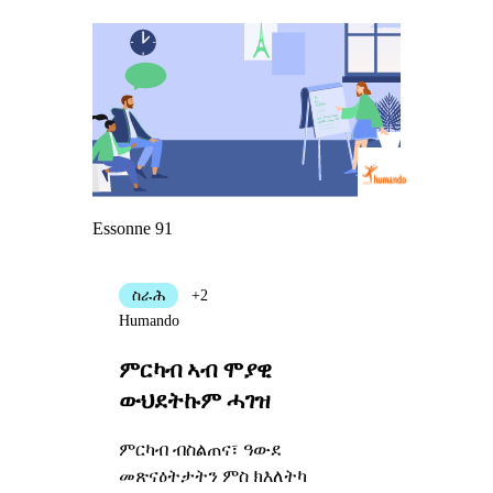
Essonne 91
ስራሕ
+2
Humando
ምርካብ ኣብ ሞያዊ
ውህደትኩም ሓገዝ
ምርካብ ብስልጠና፣ ዓውደ
መጽናዕትታትን ምስ ክእለትካ