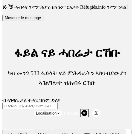
🎤 👋 ሓብሩና ንምምሕያሽ ዘለኩም ርእይቶ Réfugiés.info ንምምዕባል!
Masquer le message
ፋይል ናይ ሓበሬታ ርኸቡ
ካብ መንጎ 533 ፋይላት ናይ ምሕዳራትን ኣከባብያውያን
ኣገልግሎት ዝሕብሩ ርኸቡ
ብ ኣገዳሲ ቃል ተሓጊዝኩም ድለዩ
Localisation
Français