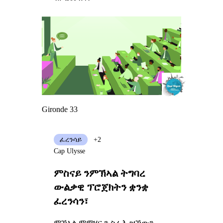
Gironde 33
ፈረንሳይ
+2
Cap Ulysse
ምስናይ ንምኽኣል ትግባረ
ውልቃዊ ፕሮጀክትን ቋንቋ
ፈረንሳን፣
ምኻኣል ምምሃር ን ስራሕ ዝኸውን