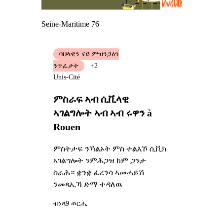
Seine-Maritime 76
ባህላዊን ናይ ምዝንጋዕን
ንጥፈታት
+2
Unis-Cité
ምስራፍ ኣብ ሲቪላዊ
ኣገልግሎት ኣብ ኣብ ሩዋን à
Rouen
ምስትታፍ ንኻልኦት ምስ ተልእኾ ሲቪክ
ኣገልግሎት ንምሕጋዝ ከም ጋንታ
ስራሕ። ቋንቋ ፈረንሳ ኣመሓይሽ
ንመጻኢኻ ድማ ተዳለዉ
ብነጻ
9 ወርሒ