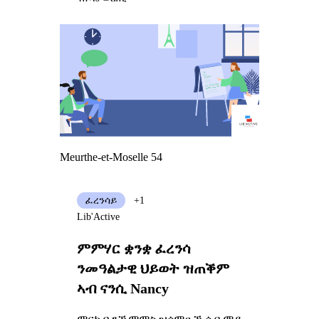
Meurthe-et-Moselle 54
ፈረንሳይ
+1
Lib'Active
ምምሃር ቋንቋ ፈረንሳ
ንመዓልታዊ ህይወት ዝጠቕም
ኣብ ናንሲ Nancy