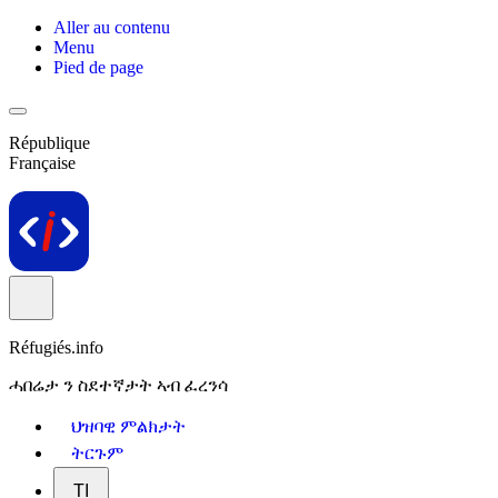
Aller au contenu
Menu
Pied de page
République
Française
Réfugiés.info
ሓበሬታ ን ስደተኛታት ኣብ ፈረንሳ
ህዝባዊ ምልክታት
ትርጉም
TI