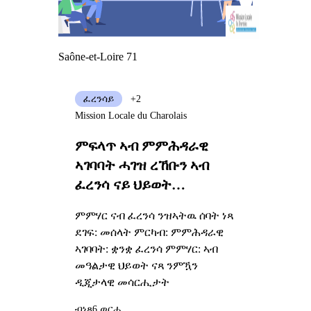
Saône-et-Loire 71
ፈረንሳይ
+2
Mission Locale du Charolais
ምፍላጥ ኣብ ምምሕዳራዊ
ኣገባባት ሓገዝ ረኸቡን ኣብ
ፈረንሳ ናይ ህይወት
ፕሮጀክትኩም
ምምሃር ናብ ፈረንሳ ንዝኣትዉ ሰባት ነጻ
ደገፍ: መሰላት ምርካብ: ምምሕዳራዊ
ኣገባባት: ቋንቋ ፈረንሳ ምምሃር: ኣብ
መዓልታዊ ህይወት ናጻ ንምዃን
ዲጂታላዊ መሳርሒታት
ብነጻ
6 ወርሒ