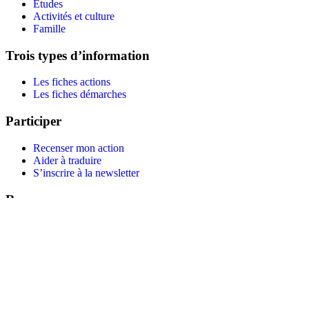
Études
Activités et culture
Famille
Trois types d’information
Les fiches actions
Les fiches démarches
Participer
Recenser mon action
Aider à traduire
S’inscrire à la newsletter
Ressources
Parler du projet (kit de communication)
Chaîne Youtube
Commander des affiches et des dépliants
Facebook
LinkedIn
A propos