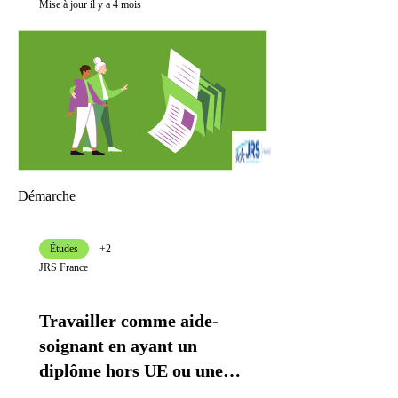
Mise à jour il y a 4 mois
Démarche
Études
+2
JRS France
Travailler comme aide-
soignant en ayant un
diplôme hors UE ou une
expérience dans le soin