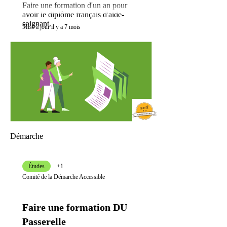
Faire une formation d'un an pour
avoir le diplôme français d'aide-
soignant.
Mise à jour il y a 7 mois
Démarche
Études
+1
Comité de la Démarche Accessible
Faire une formation DU
Passerelle