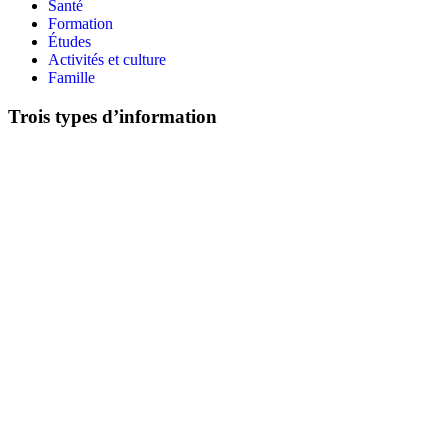
Santé
Formation
Études
Activités et culture
Famille
Trois types d’information
Les fiches actions
Les fiches démarches
Participer
Recenser mon action
Aider à traduire
S’inscrire à la newsletter
Ressources
Parler du projet (kit de communication)
Chaîne Youtube
Commander des affiches et des dépliants
Facebook
LinkedIn