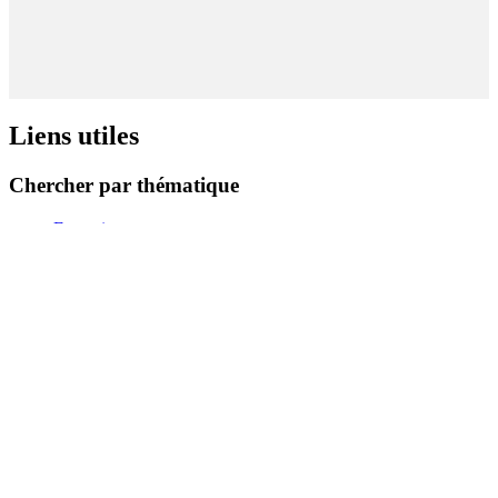
Liens utiles
Chercher par thématique
Français
Administratif
Logement
Mobilité
Travail
Santé
Formation
Études
Activités et culture
Famille
Trois types d’information
Les fiches actions