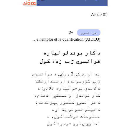
Aisne 02
فرانسوی
+2
Association d'insertion pour le développement de l'emploi et la qualification (AIDEQ)
د کار موندلو لپاره
فرانسوي ژبه زده کول
په اونۍ کې 2 ورځې د فرانسوي
ژبې کورسونه، او همدارنګه
د لاندې برخو لپاره ملاتړ: د
کار موندل او مسلکي ادغام،
د فرانسوي کلتور پېژندنه،
د خپلو حقونو په اړه
معلومات ترلاسه کول، د
اداري چارو ترسره کول