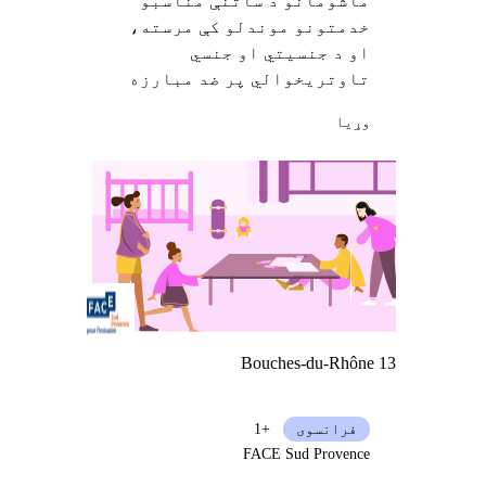
ماشومانو د ساتنې مناسبو
خدمتونو موندلو کې مرسته،
او د جنسیتي او جنسي
تاوتریخوالي پر ضد مبارزه
وړيا
Bouches-du-Rhône 13
فرانسوی
+1
FACE Sud Provence