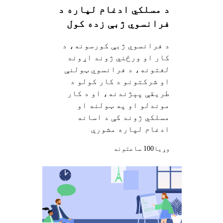
د مسلکي ادغام لپاره د
فرانسوي ژبې زده کول
د فرانسوي ژبې کورسونه، د
کار او ورځني ژوند اړوند
لغتونه، د فرانسوي ټولنې
او شرکتونو د کار کولو د
طریقې پېژندنه، او د کار
موندلو او په ټولنه او
مسلکي ژوند کې د اسانه
ادغام لپاره مشورې
وړيا
100 ساعتونه