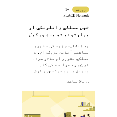
روزنه
+1
PLACE Network
خپل مسلکي راتلونکي او
مهارتونو ته وده ورکول
په انګلیسي ژبه کې د شپږو
میاشتو آنلاین پروګرام، د
مسلکي مشورو او ملاتړ سره،
تر څو په فرانسه کې کار
ومومئ یا یو شرکت جوړ کړئ
وړيا
6 میاشت