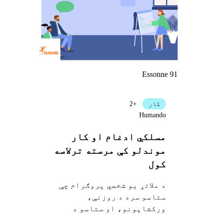
Essonne 91
کار
+2
Humando
مسلکي ادغام او کار
موندلو کې مرسته ترلاسه
کول
د ملاتړ یو شخصي پروګرام چې
ستاسو سره د روزنې،
ورکشاپونو، او ستاسو د