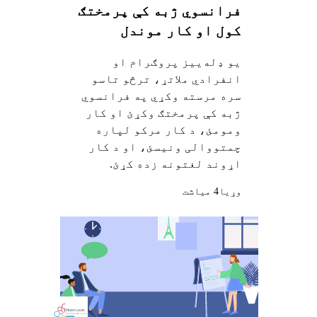
فرانسوي ژبه کې پرمختګ
کول او کار موندل
یو ډله‌ییز پروګرام او
انفرادي ملاتړ، ترڅو تاسو
سره مرسته وکړي په فرانسوي
ژبه کې پرمختګ وکړئ او کار
ومومئ، د کار مرکو لپاره
چمتووالی ونیسئ، او د کار
اړوند لغتونه زده کړئ.
وړيا
4 میاشت