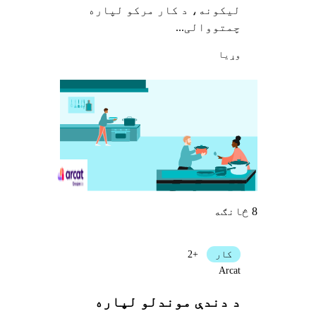
لیکونه، د کار مرکو لپاره
چمتووالی...
وړيا
8 څانګه
کار
+2
Arcat
د دندې موندلو لپاره