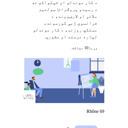
د کار موندلو او خپلواکۍ ته
د رسېدو پروګرام: ټولنیز
ملاتړ او لارښوونه، د
فرانسوي ژبې کورسونه،
مسلکي روزنه، د کار موندلو
لپاره مرسته او مشورې
وړيا
10 میاشت
Rhône 69