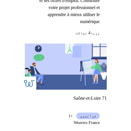
et ses offres d'emploi. Construire
votre projet professionnel et
apprendre à mieux utiliser le
numérique
وړيا
4 میاشت
Saône-et-Loire 71
فرانسوی
+1
Weavers France