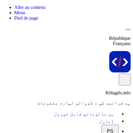
Aller au contenu
Menu
Pied de page
République
Française
Réfugiés.info
په فرانسه کې د کډوالو لپاره معلومات
یو مالوماتي فایل خپرول
ژباړل
PS