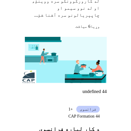
له کارورکوونکو سره ووینئ،
او له نوو سیمو او
چاپېریالونو سره آشنا شئ...
وړيا
6 میاشت
undefined 44
فرانسوی
+1
CAP Formation 44
د کار لپاره فرانسوي