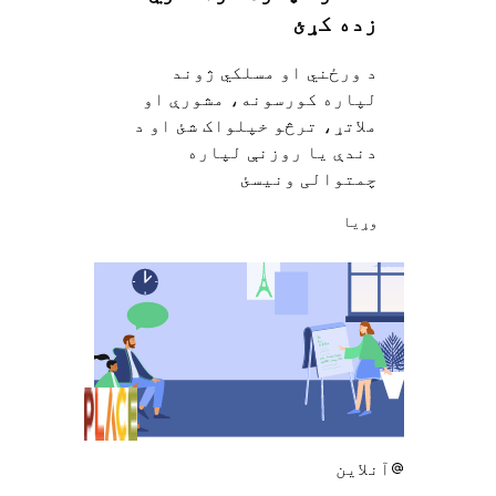
زده کړئ
د ورځني او مسلکي ژوند
لپاره کورسونه، مشورې او
ملاتړ، ترڅو خپلواک شئ او د
دندې یا روزنې لپاره
چمتوالی ونیسئ
وړيا
آنلاین