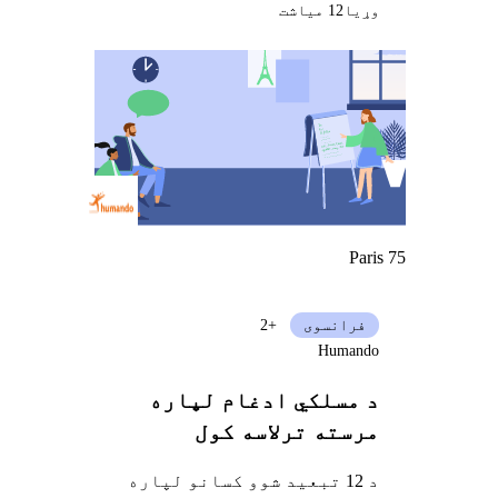
وړيا
12 میاشت
Paris 75
فرانسوی
+2
Humando
د مسلکي ادغام لپاره
مرسته ترلاسه کول
د 12 تبعید شوو کسانو لپاره