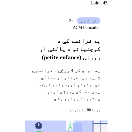
Loiret 45
فرانسوی
+2
ACM Formation
په فرانسه کې د
کوچنیانو د پالنې او
روزنې (petite enfance)
مسلکونه پېژندل
په اونۍ کې 4 ورځې د فرانسوي
ژبې، ریاضیاتو او مسلکي
مهارتونو کورسونه، ترڅو د
یوې مسلکي پروژې لپاره
چمتووالی ونیول شي.
وړيا
80 ساعتونه