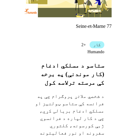
Seine-et-Marne 77
کار
+2
Humando
ستاسو د مسلکي ادغام
(کار موندنې) په برخه
کې مرسته ترلاسه کول
د شخصي ملاتړ پروګرام چې په
فرانسه کې ستاسو ټولنیز او
مسلکي ادغام بریالی کړي،
چې د کار لپاره د فرانسوي
ژبې کورسونه، کلتوري
سفرونه او نور فعالیتونه