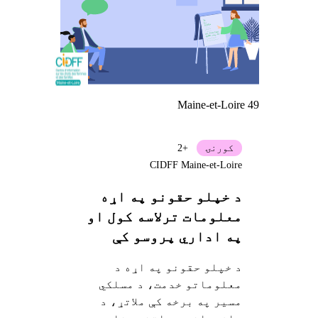
Maine-et-Loire 49
کورنۍ
+2
CIDFF Maine-et-Loire
د خپلو حقونو په اړه
معلومات ترلاسه کول او
په اداري پروسو کې
ملاتړ ترلاسه کول
د خپلو حقونو په اړه د
معلوماتو خدمت، د مسلکي
مسیر په برخه کې ملاتړ، د