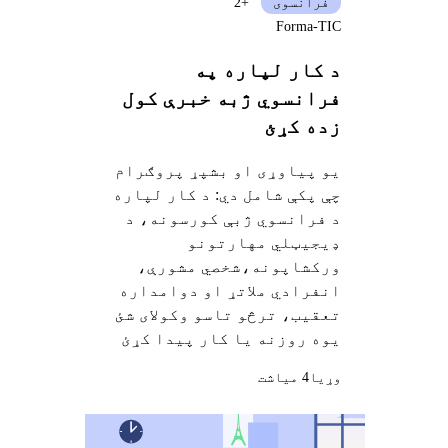
فرانسوی
+2
Forma-TIC
د کار لپاره په
فرانسوي ژبه خبرې کول
زده کړئ
یو پیاوړی او بشپړ پروګرام
چې پکې شامل دي: د کار لپاره
د فرانسوي ژبې کورسونه، د
ډیجیټلي مهارتونو
ورکشاپونه،شخصي مشورې،
انفرادي ملاتړ او دوامداره
تعقیب، ترڅو تاسو وکولای شئ
یوه روزنه یا کار پیدا کړئ
وړيا
4 میاشت