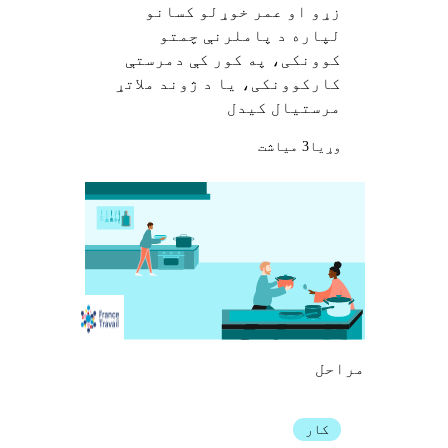
زړو او عمر خوړلو کسانو
لپاره د پاملرنې چمتو
کوونکی، په کور کې دمرستې
کارکوونکی، یا د ژوند ملاتړ
مرستیال کیدل
وړيا
3 میاشت
مراحل
کار