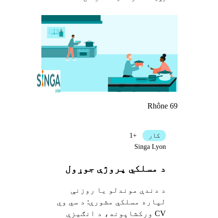
Rhône 69
کار
+1
Singa Lyon
د مسلکي پروژې جوړول
د دندې موندلو یا روزنې
لپاره مسلکي مشورې: د سي وي
CV ورکشاپونه، د انګیزې