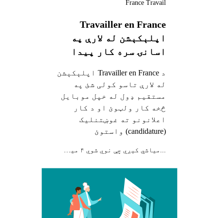
France Travail
Travailler en France
اپلېکېشن له لارې په
اسانۍ سره کار پیدا
کول
د Travailler en France اپلېکېشن
له لارې تاسو کولی شئ په
مستقیم ډول له خپل موبایل
څخه کار ولټوئ او د کار
اعلانونو ته غوښتنلیک
(candidature) واستوئ
...میاشي کیږي چې نوي شوي ۴ مياشتې مخکې