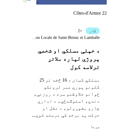
Côtes-d'Armor 22
کار
+2
Mission Locale de Saint-Brieuc et Lamballe
د خپلې مسلکي او شخصي
پروژې لپاره ملاتړ
ترلاسه کول
مسلکي کسان د 16 څخه تر 25
کلونو پورې عمر لرونکو
ځوانو جلاوطنو سره د روزنې،
دندې، استوګنځي، د ادارې
چارو بشپړولو، د نقل او
حرکت په برخه کې مرسته کوي...
وړيا