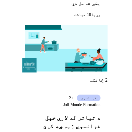
پکې شامل دي.
وړيا
10 میاشت
2 څانګه
فرانسوی
+2
Joli Monde Formation
د تیاتر له لارې خپل
فرانسوي ژبه ښه کړئ