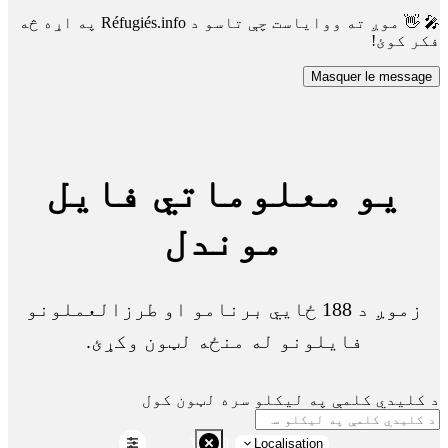
🎤 👋 موږ ته ووایاست چې تاسو د Réfugiés.info په اړه څه
فکر کوئ!
Masquer le message
یو معلوماتي فایل
موندل
زموږ د 188 ځايي برنامو او طرزالعملونو
فایلونو له منځه لټون وکړئ.
د کلیدي کلمې په لیکلو سره لټون کول
Travail
Localisation