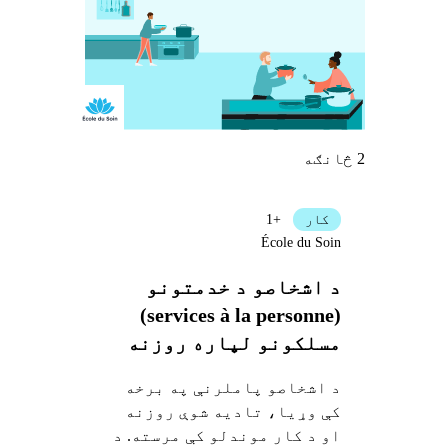
2 څانګه
کار
+1
École du Soin
د اشخاصو د خدمتونو
(services à la personne)
مسلکونو لپاره روزنه
ترلاسه کول
د اشخاصو پاملرنې په برخه
کې وړیا، تادیه شوې روزنه
او د کار موندلو کې مرسته. د