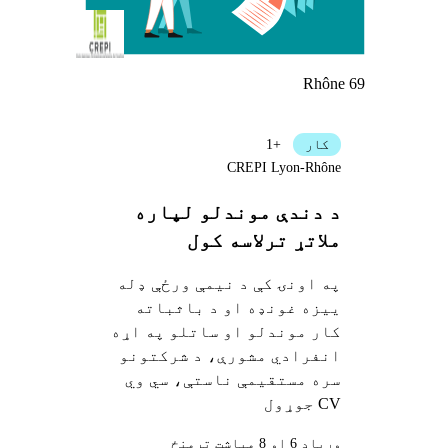
Rhône 69
کار
+1
CREPI Lyon-Rhône
د دندې موندلو لپاره
ملاتړ ترلاسه کول
په اونۍ کې د نیمې ورځې ډله
ییزه غونډه او د باثباته
کار موندلو او ساتلو په اړه
انفرادي مشورې، د شرکتونو
سره مستقیمې ناستې، سي وي
CV جوړول
وړيا
د 6 او 8 میاشت ترمنځ