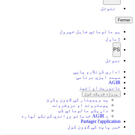
ننوتل
Fermer
یو مالوماتي فایل خپرول
ژباړل
PS
ننوتل
اداري کړنلارو پاڼې
سیمه ایزې برنامې
AGIR
ماموریت او اغیز
پروژه شریکه کول
په ویبینار کې ګډون وکړئ
پوسترونه او بروشرونه
داړیکو مالوماتي کټ
د AGIR خدماتو وړاندې کونکو لپاره
Partager l'application
خبر پاڼه کې ګډون کول