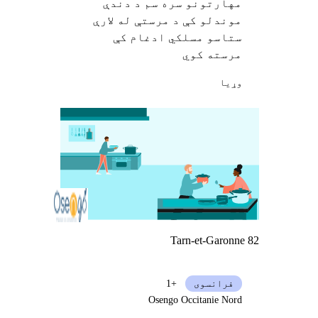
مهارتونو سره سم د دندې
موندلو کې د مرستې له لارې
ستاسو مسلکي ادغام کې
مرسته کوي
وړيا
Tarn-et-Garonne 82
فرانسوی
+1
Osengo Occitanie Nord