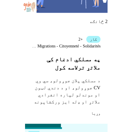
2 څانګه
کار
+2
Grdr - Migrations - Citoyenneté - Solidarités
په مسلکي ادغام کې
ملاتړ ترلاسه کول
د مسلکي پلان جوړولو، سي وي
CV جوړولو، او د دندې لټون
او موندلو لپاره انفرادي
ملاتړ او ډله ایز ورکشاپونه
وړيا