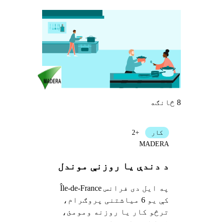
8 څانګه
کار
+2
MADERA
د دندې یا روزنې موندل
په ایل دی فرانس Île-de-France
کې یو 6 میاشتنی پروګرام،
ترڅو کار یا روزنه ومومئ،