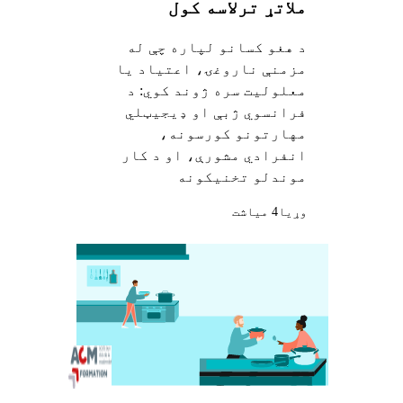
ملاتړ ترلاسه کول
د هغو کسانو لپاره چې له
مزمنې ناروغۍ، اعتیاد یا
معلولیت سره ژوند کوي: د
فرانسوي ژبې او ډیجیټلي
مهارتونو کورسونه،
انفرادي مشورې، او د کار
موندلو تخنیکونه
وړيا
4 میاشت