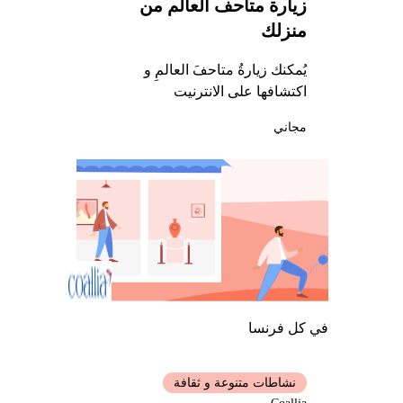
زيارة متاحف العالم من
منزلك
يُمكنك زيارةُ متاحفَ العالمِ و
اكتشافها على الانترنيت
مجاني
في كل فرنسا
نشاطات متنوعة و ثقافة